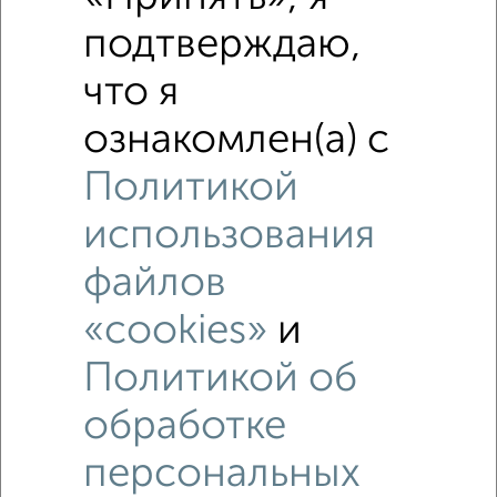
подтверждаю,
что я
ознакомлен(а) с
Политикой
использования
файлов
«cookies»
и
Политикой об
Рядом, с меньшей ценой
Недалеко от Московская 68 с ценой ниже
обработке
персональных
Комнаты в общежитии