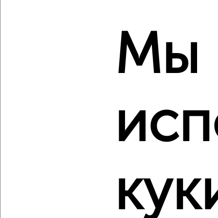
2
/10
Мы
1-к квартира, строящийся дом, 37м², 19/25 этаж
₽
₽
6 605 600
179 500
за м²
Советский район, ЖК Академия
Агентство, 06.08.2026
исп
‹
›
2
/2
кук
1-к квартира, вторичка, 35м², 17/19 этаж
₽
₽
5 300 000
151 500
за м²
Советский район, мкр. Западный, ЖК Итальянский Квартал,
Ткачёва 20