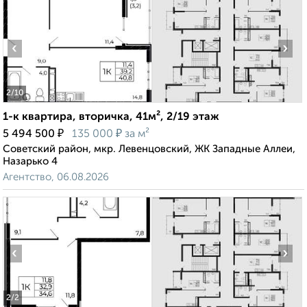
‹
›
2
/10
1-к квартира, вторичка, 41м², 2/19 этаж
₽
₽
5 494 500
135 000
за м²
Советский район, мкр. Левенцовский, ЖК Западные Аллеи,
Назарько 4
Агентство, 06.08.2026
‹
›
2
/2