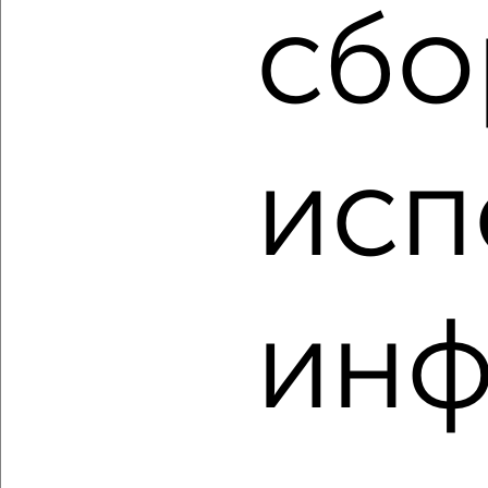
сбо
2
/2
1-к квартира, вторичка, 36м², 24/25 этаж
₽
₽
4 100 000
113 900
за м²
Советский район, мкр. Западный, ЖК Вест Сайд, Стабильная
исп
3с3
Агентство, 06.08.2026
‹
›
ин
2
/2
1-к квартира, вторичка, 33м², 16/19 этаж
₽
₽
4 800 000
145 500
за м²
Советский район, мкр. Западный, ЖК Левенцовка Парк,