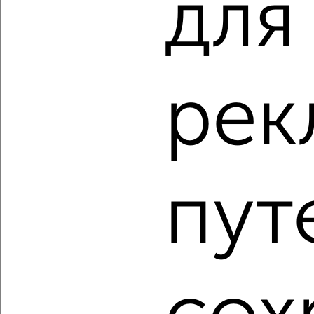
для
Ткачёва 15
Агентство, 06.08.2026
рек
‹
›
2
/10
1-к квартира, строящийся дом, 38м², 10/24 этаж
₽
₽
пут
6 991 150
185 000
за м²
Советский район, ЖК Frame, жилой комплекс Frame
Агентство, 06.08.2026
1 / 4
2
Как купить однокомнатную квартиру, Советский район