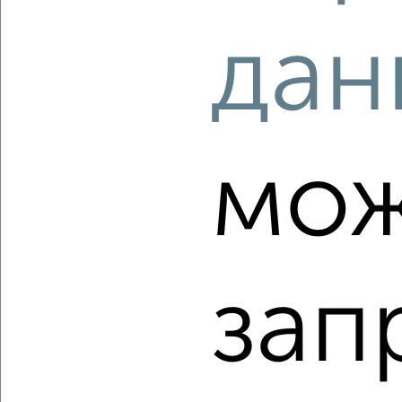
Советский район, мкр. Западный, ЖК Я, 2-я Краснодарская
169Бс1
дан
Агентство, 06.08.2026
‹
›
мож
2
/2
1-к квартира, вторичка, 31м², 3/5 этаж
₽
₽
3 700 000
119 400
за м²
Советский район, мкр. Западный, Зорге 48/1
зап
Агентство, 06.08.2026
‹
›