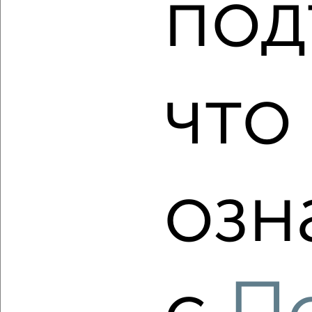
под
‹
›
что
2
/2
1-к квартира, строящийся дом, 37м², 23/25 этаж
₽
₽
6 605 600
179 500
за м²
Советский район, ЖК Академия
Агентство, 06.08.2026
озн
‹
›
2
/2