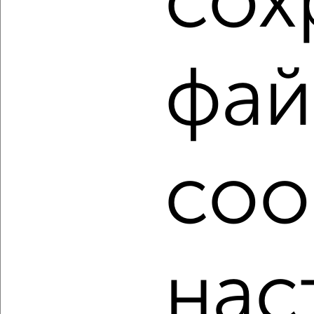
сох
в Ростове-на-Дону на сайте Ростов-на-Дону-
недвижимость?
Используя удобную форму поиска с множеством
фильтров и сортировкой по параметрам, вы можете
фай
подобрать для покупки однокомнатную квартиру,
Советский район в Ростове-на-Дону.
Найденные предложения: 234 объявлений, можно
посмотреть в виде списка или на карте, с описанием,
расположением, ценой и другими подробностями.
coo
Подберите подходящую недвижимость из предложений
от собственников, риэлторов, застройщиков и агенств
недвижимости, связаться с ними можно по телефону или
написать сообщение в любом удобном для вас
мессенджере, это безопасно и бесплатно.
Для покупки квартиры доступна ипотека от крупнейших
нас
банков России: СберБанк, ВТБ, Альфа-Банк,
Россельхозбанк, Совкомбанк, Т-Банк, Росбанк, Почта
Банк на сумму от 400 000 до 120 000 000 рублей сроком
до 30 лет.