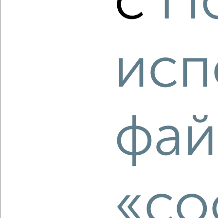
с
П
1-к квартира, строящийся дом, 37м², 15/25 этаж
₽
₽
6 605 600
179 500
за м²
Советский район, ЖК Академия
Агентство, 06.08.2026
исп
‹
›
фай
2
/2
1-к квартира, вторичка, 42м², 1/9 этаж
₽
₽
4 950 000
117 100
за м²
Советский район, мкр. Западный, Содружества 3
Агентство, 06.08.2026
«co