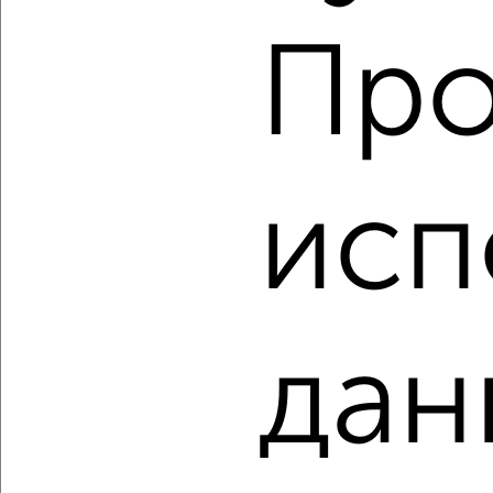
Агентство, 06.08.2026
Про
‹
›
исп
2
/10
1-к квартира, строящийся дом, 37м², 20/25 этаж
₽
₽
6 605 600
179 500
за м²
Советский район, ЖК Академия
Агентство, 06.08.2026
дан
‹
›