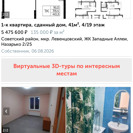
2
/2
1-к квартира, сданный дом, 41м², 4/19 этаж
₽
₽
5 475 600
135 000
за м²
Советский район, мкр. Левенцовский, ЖК Западные Аллеи,
Назарько 2/25
Собственник, 06.08.2026
Виртуальные 3D-туры по интересным
местам
‹
›
2
/2