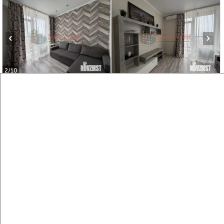
‹
›
2
/10
1-к квартира, вторичка, 25м², 19/26 этаж
₽
₽
4 450 000
178 000
за м²
Советский район, мкр. Западный, Гарнизонный переулок 1А
Агентство, 06.08.2026
Виртуальные 3D-туры по музеям и объектам
культуры
‹
›