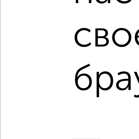
Сайт работает во многих городах России.
Сколько стоит купить однокомнатную квартиру в
сво
Ростове-на-Дону?
Цена недвижимости: мин. от
3700000
руб. до макс.
6991150
руб.
Средняя цена:
5457943
руб.
бра
Цена за м2: от
148000
руб. до
158889
руб.
Средняя цена за м2:
147511
руб.
Площадь: от
25
м2 до
44
м2
Средняя площадь:
37
м2
↑ НАВЕРХ К МЕНЮ
Однокомнатные
Двухкомнатные
Трехкомнатные
4‑комнатные