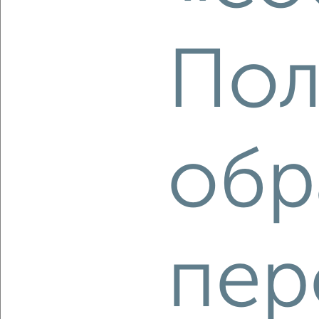
‹
›
Пол
2
/7
1-к квартира, вторичка, 41м², 5/10 этаж
₽
₽
4 600 000
112 200
за м²
Советский район, мкр. Западный, Содружества 35/1
Агентство, 06.08.2026
обр
‹
›
пер
2
/2
1-к квартира, вторичка, 42м², 7/25 этаж
₽
₽
4 800 000
115 700
за м²