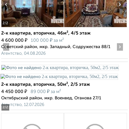
‹
›
2
/2
2-к квартира, вторичка, 46м², 4/5 этаж
₽
₽
4 600 000
100 000
за м²
‹
›
Советский район, мкр. Западный, Содружества 88/1
Агентство, 04.08.2026
2-к квартира, вторичка, 50м², 2/5 этаж
₽
₽
4 450 000
89 000
за м²
Октябрьский район, мкр. Военвед, Оганова 27/1
Агентство, 12.07.2026
2
/2