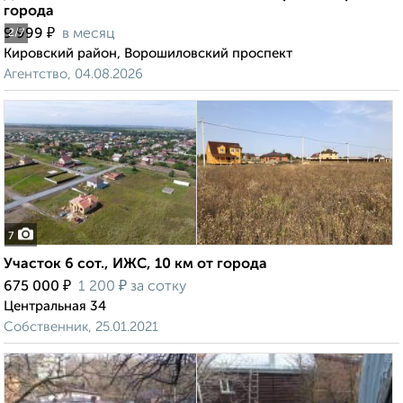
города
₽
9 999
в месяц
2
/7
Кировский район, Ворошиловский проспект
Агентство, 04.08.2026
7
Участок 6 сот., ИЖС, 10 км от города
₽
₽
675 000
1 200
за сотку
Центральная 34
Собственник, 25.01.2021