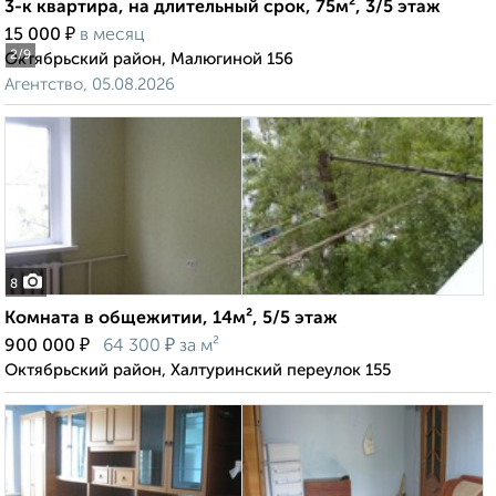
3-к квартира, на длительный срок, 75м², 3/5 этаж
₽
15 000
в месяц
2
/9
Октябрьский район, Малюгиной 156
Агентство, 05.08.2026
8
Комната в общежитии, 14м², 5/5 этаж
₽
₽
900 000
64 300
за м²
Октябрьский район, Халтуринский переулок 155