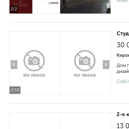
Агент
2
/2
Студ
30 
Киро
‹
›
Дом п
дизай
Собст
2
/14
2-к 
13 