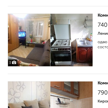
Комн
740
Лени
одаю 
состо
3
Комн
790
Киро