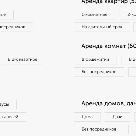
Аренда квартир (5
ные
1‑комнатные
2‑к
посредников
На длительный срок
Аренда комнат (60
В 2‑к квартире
В общежитии
В 2
Без посредников
Аренда домов, дач
аусы
п панелей
Дома
Дачи
Без посредников