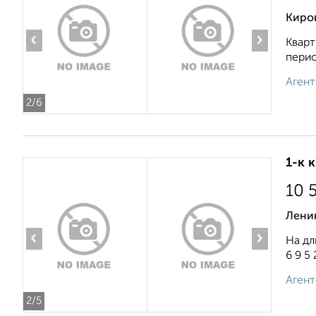
Киро
‹
›
Кварт
перио
Агент
2
/6
1-к 
10 
Ленин
‹
›
На дл
6 9 5 
Агент
2
/5