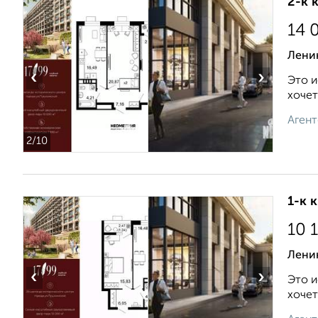
2-к 
14 
Ленин
‹
›
Это и
хочет
Агент
2
/10
1-к 
10 
Ленин
‹
›
Это и
хочет