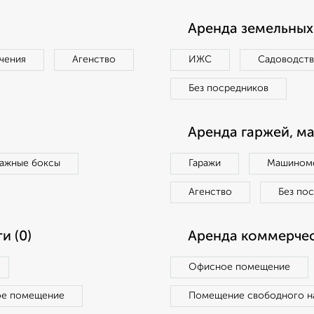
Аренда земельных 
чения
Агенство
ИЖС
Садоводст
Без посредников
Аренда гаржей, м
ражные боксы
Гаражи
Машиноме
Агенство
Без по
и (0)
Аренда коммерчес
Офисное помещение
ое помещение
Помещение свободного н