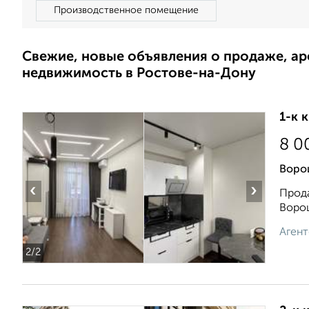
Производственное помещение
Свежие, новые объявления о продаже, а
недвижимость в Ростове-на-Дону
1-к 
8 0
Воро
‹
›
Прода
Ворош
Агент
2
/2