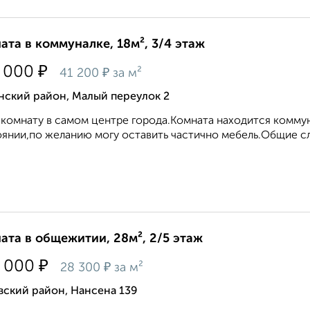
ата в коммуналке, 18м², 3/4 этаж
₽
 000
₽
41 200
за м²
нский район, Малый переулок 2
комнату в самом центре города.Комната находится комму
янии,по желанию могу оставить частично мебель.Общие сл
ата в общежитии, 28м², 2/5 этаж
₽
 000
₽
28 300
за м²
вский район, Нансена 139