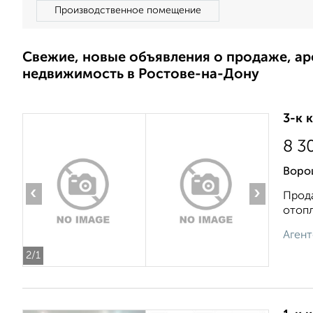
Производственное помещение
Свежие, новые объявления о продаже, а
недвижимость в Ростове-на-Дону
3-к 
8 3
Воро
‹
›
Прода
отопл
Агент
2
/1