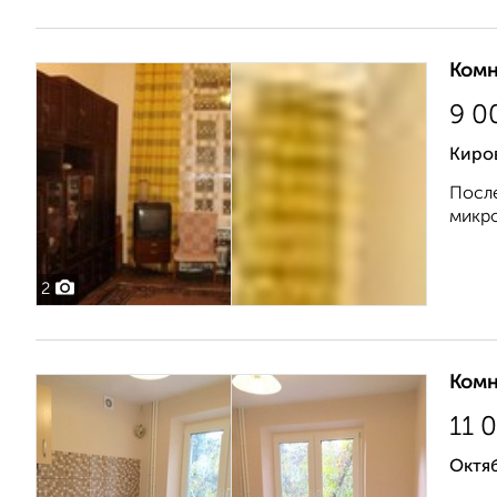
Комн
9 0
Киро
После
микро
2
Комн
11 
Октя