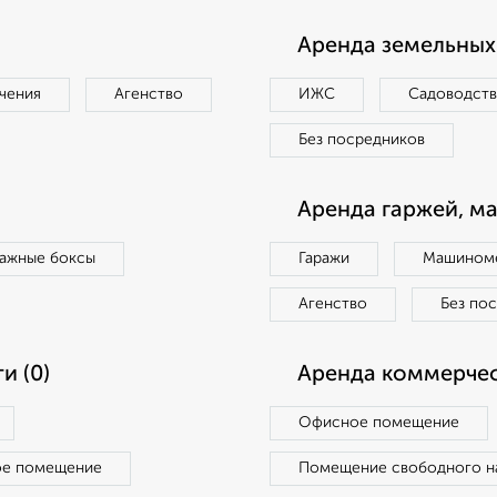
Аренда земельных 
чения
Агенство
ИЖС
Садоводст
Без посредников
Аренда гаржей, м
ражные боксы
Гаражи
Машиноме
Агенство
Без по
и (0)
Аренда коммерчес
Офисное помещение
ое помещение
Помещение свободного н