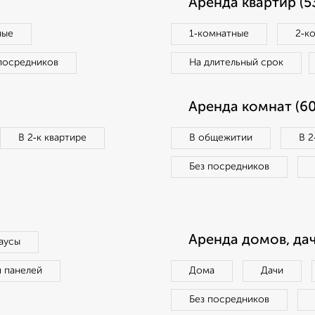
Аренда квартир (5
ные
1‑комнатные
2‑к
посредников
На длительный срок
Аренда комнат (60
В 2‑к квартире
В общежитии
В 2
Без посредников
Аренда домов, дач
аусы
п панелей
Дома
Дачи
Без посредников