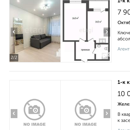
1-к 
7 9
Октяб
‹
›
Ключе
абсол
Агент
2
/2
1-к 
10 
Желе
‹
›
В ква
к зас