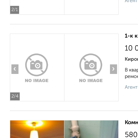
Агент
2
/1
1-к 
10 
Киро
‹
›
В ква
ремон
Агент
2
/4
Комн
580