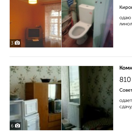
Киров
одаю 
линол
3
Комн
810
Совет
одает
сдачу,
6