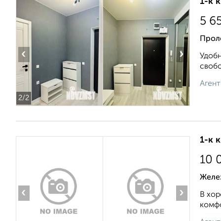
1-к 
5 6
Проле
‹
›
Удобн
свобо
Агент
2
/2
1-к 
10 
Желе
‹
›
В хор
комфо