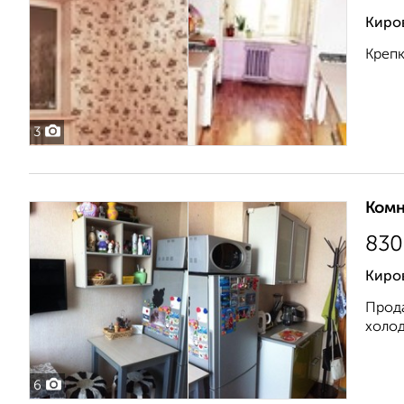
Киро
Крепк
3
Комн
830
Киров
Прода
холод
6