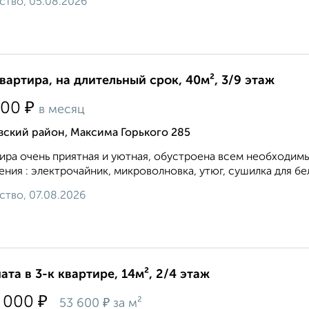
ство, 05.08.2026
квартира, на длительный срок, 40м², 3/9 этаж
₽
000
в месяц
вский район, Максима Горького 285
ира очень приятная и уютная, обустроена всем необходим
ения : электрочайник, микроволновка, утюг, сушилка для бел
ство, 07.08.2026
ата в 3-к квартире, 14м², 2/4 этаж
₽
 000
₽
53 600
за м²