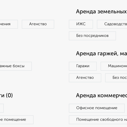
Аренда земельных 
чения
Агенство
ИЖС
Садоводст
Без посредников
Аренда гаржей, м
ражные боксы
Гаражи
Машиноме
Агенство
Без по
и (0)
Аренда коммерчес
Офисное помещение
ое помещение
Помещение свободного н