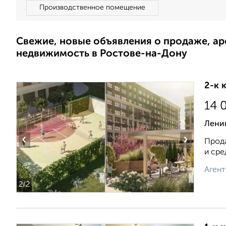
Производственное помещение
Свежие, новые объявления о продаже, а
недвижимость в Ростове-на-Дону
2-к 
14 
Ленин
‹
›
Прода
и сре
Агент
2
/2