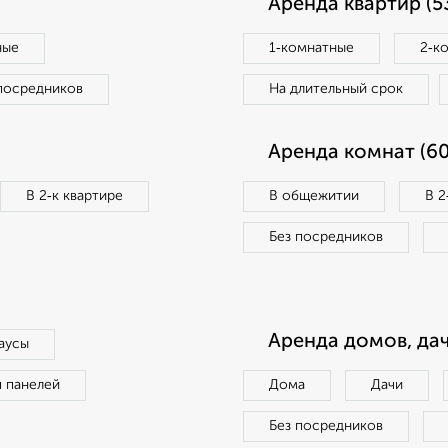
Аренда квартир (5
ные
1‑комнатные
2‑к
посредников
На длительный срок
Аренда комнат (60
В 2‑к квартире
В общежитии
В 2
Без посредников
Аренда домов, дач
аусы
п панелей
Дома
Дачи
Без посредников