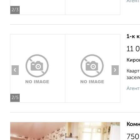
Агент
2
/3
1-к 
11 
Киро
‹
›
Кварт
засел
Агент
2
/5
Комн
750