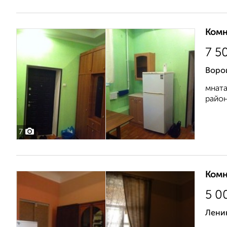
Комн
7 5
Воро
мната
район
7
Комн
5 0
Лени