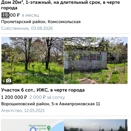
Дом 20м², 1-этажный, на длительный срок, в черте
города
₽
11 000
в месяц
2
/5
Пролетарский район, Комсомольская
Собственник, 03.08.2026
6
Участок 6 сот., ИЖС, в черте города
₽
₽
1 200 000
2 000
за сотку
Ворошиловский район, 5-я Авиапромовская 11
Агентство, 12.05.2021