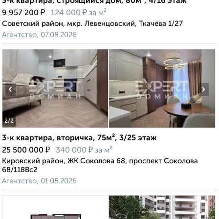
3-к квартира, строящийся дом, 80м², 4/16 этаж
₽
₽
9 957 200
124 000
за м²
Советский район, мкр. Левенцовский, Ткачёва 1/27
Агентство, 07.08.2026
‹
›
2
/2
3-к квартира, вторичка, 75м², 3/25 этаж
₽
₽
25 500 000
340 000
за м²
Кировский район, ЖК Соколова 68, проспект Соколова
68/118Вс2
Агентство, 01.08.2026