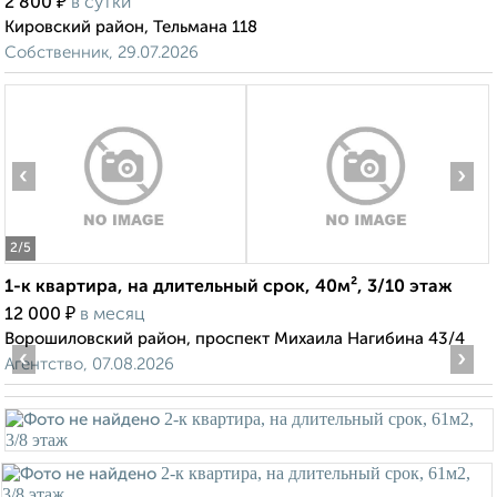
₽
2 800
в сутки
Кировский район, Тельмана 118
Собственник, 29.07.2026
‹
›
2
/5
1-к квартира, на длительный срок, 40м², 3/10 этаж
₽
12 000
в месяц
Ворошиловский район, проспект Михаила Нагибина 43/4
‹
›
Агентство, 07.08.2026