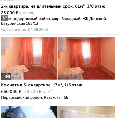
2-к квартира, на длительный срок, 61м², 3/8 этаж
₽
25 000
в месяц
2
/7
Железнодорожный район, мкр. Западный, ЖК Донской,
Батуринская 165/13
Собственник, 04.08.2026
8
Комната в 3-к квартире, 17м², 1/5 этаж
₽
₽
650 000
38 300
за м²
Первомайский район, Казахская 56