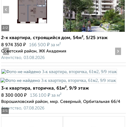
‹
›
2
/2
2-к квартира, строящийся дом, 54м², 5/25 этаж
₽
₽
8 974 350
166 500
за м²
‹
›
Советский район, ЖК Академия
Агентство, 03.08.2026
3-к квартира, вторичка, 61м², 9/9 этаж
₽
₽
8 300 000
136 100
за м²
Ворошиловский район, мкр. Северный, Орбитальная 66/4
Агентство, 07.08.2026
2
/1