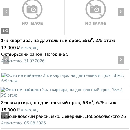
‹
›
2
/5
1-к квартира, на длительный срок, 35м², 2/5 этаж
₽
12 000
в месяц
Октябрьский район, Погодина 5
‹
›
Агентство, 31.07.2026
2-к квартира, на длительный срок, 58м², 6/9 этаж
₽
15 000
в месяц
2
/9
Ворошиловский район, мкр. Северный, Добровольского 26
Агентство, 05.08.2026