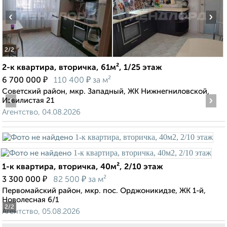
‹
›
2
/2
2-к квартира, вторичка, 61м², 1/25 этаж
₽
₽
6 700 000
110 400
за м²
Советский район, мкр. Западный, ЖК Нижнегниловской,
‹
›
Извилистая 21
Агентство, 04.08.2026
1-к квартира, вторичка, 40м², 2/10 этаж
₽
₽
3 300 000
82 500
за м²
Первомайский район, мкр. пос. Орджоникидзе, ЖК 1-й,
Новолесная 6/1
2
/2
Агентство, 05.08.2026