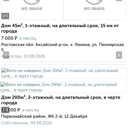
2
/5
Дом 45м², 1-этажный, на длительный срок, 15 км от
города
₽
7 000
в месяц
Ростовская обл. Аксайский р-он, х. Ленина, ул. Пионерская,
5
‹
›
Агентство, 03.08.2026
Дом 200м², 2-этажный, на длительный срок, в черте
города
₽
50 000
в месяц
2
/8
Первомайский район, ЖК 2-й, 12 Декабря
Собственник, 04.08.2026