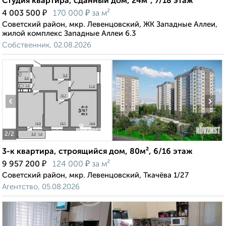
Студия квартира, сданный дом, 24м², 7/18 этаж
₽
₽
4 003 500
170 000
за м²
Советский район, мкр. Левенцовский, ЖК Западные Аллеи,
жилой комплекс Западные Аллеи 6.3
Собственник, 02.08.2026
‹
›
2
/2
3-к квартира, строящийся дом, 80м², 6/16 этаж
₽
₽
9 957 200
124 000
за м²
Советский район, мкр. Левенцовский, Ткачёва 1/27
Агентство, 05.08.2026