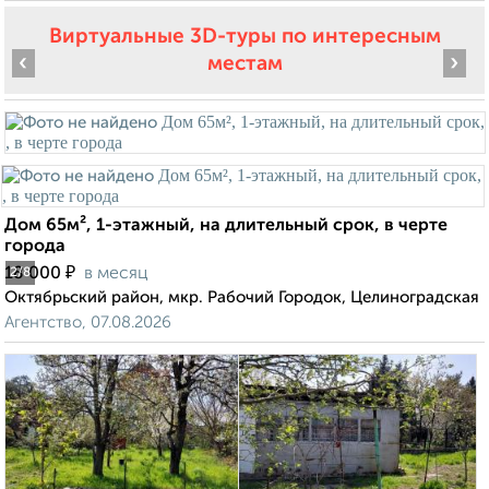
Виртуальные 3D-туры по интересным
‹
›
местам
Дом 65м², 1-этажный, на длительный срок, в черте
города
₽
18 000
в месяц
2
/8
Октябрьский район, мкр. Рабочий Городок, Целиноградская
Агентство, 07.08.2026