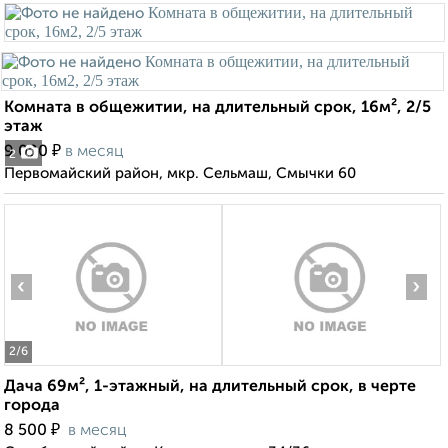
Комната в общежитии, на длительный срок, 16м², 2/5
этаж
₽
9 000
в месяц
2
Первомайский район, мкр. Сельмаш, Смычки 60
‹
›
2
/6
Дача 69м², 1-этажный, на длительный срок, в черте
города
₽
8 500
в месяц