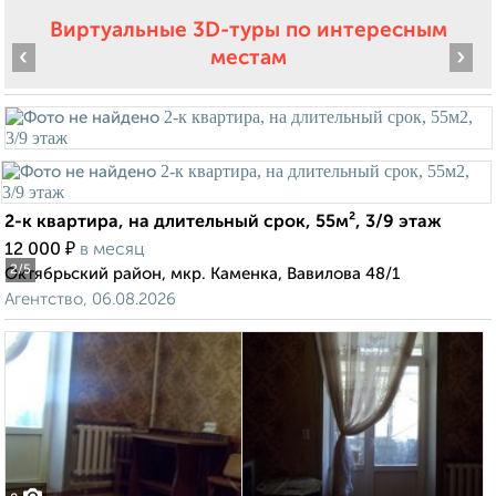
Виртуальные 3D-туры по интересным
‹
›
местам
2-к квартира, на длительный срок, 55м², 3/9 этаж
₽
12 000
в месяц
2
/5
Октябрьский район, мкр. Каменка, Вавилова 48/1
Агентство, 06.08.2026