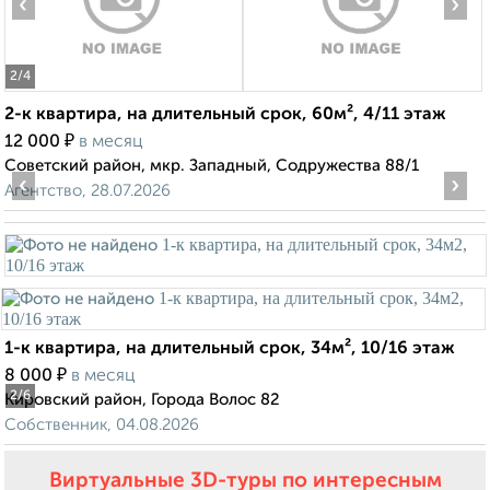
‹
›
2
/4
2-к квартира, на длительный срок, 60м², 4/11 этаж
₽
12 000
в месяц
Советский район, мкр. Западный, Содружества 88/1
‹
›
Агентство, 28.07.2026
1-к квартира, на длительный срок, 34м², 10/16 этаж
₽
8 000
в месяц
2
/6
Кировский район, Города Волос 82
Собственник, 04.08.2026
Виртуальные 3D-туры по интересным