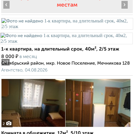
‹
›
местам
1-к квартира, на длительный срок, 40м², 2/5 этаж
₽
8 000
в месяц
2
/3
Октябрьский район, мкр. Новое Поселение, Мечникова 128
Агентство, 04.08.2026
2
Комната в общежитии, 12м², 5/10 этаж