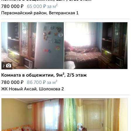
₽
₽
780 000
65 000
за м²
Первомайский район, Ветеранская 1
2
Комната в общежитии, 9м², 2/5 этаж
₽
₽
780 000
86 700
за м²
ЖК Новый Аксай, Шолохова 2