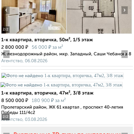
‹
›
2
/2
1-к квартира, вторичка, 50м², 1/5 этаж
₽
₽
2 800 000
56 000
за м²
‹
›
Железнодорожный район, мкр. Западный, Саши Чебанова 8
Агентство, 06.08.2026
1-к квартира, вторичка, 47м², 3/8 этаж
₽
₽
8 500 000
180 900
за м²
Пролетарский район, ЖК 61 квартал ​, проспект 40-летия
Победы 111/4с2
2
/2
Агентство, 03.08.2026