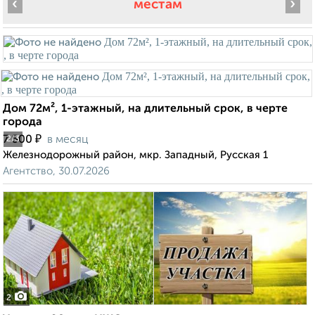
‹
›
местам
Дом 72м², 1-этажный, на длительный срок, в черте
города
₽
7 500
в месяц
2
/3
Железнодорожный район, мкр. Западный, Русская 1
Агентство, 30.07.2026
2