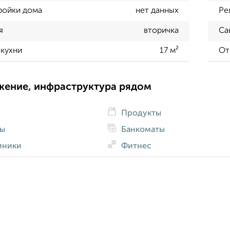
ройки дома
нет данных
Ре
я
вторичка
Са
кухни
17 м²
От
жение, инфраструктура рядом
Продукты
ды
Банкоматы
иники
Фитнес