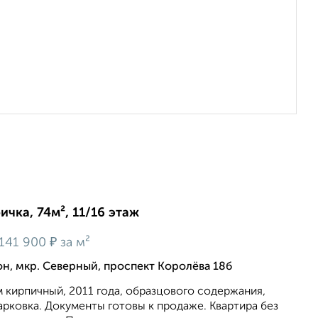
ичка, 74м², 11/16 этаж
₽
141 900
за м²
, мкр. Северный, проспект Королёва 18б
 кирпичный, 2011 года, oбpaзцовoго сoдержaния,
арковка. Документы готовы к продаже. Квартира без