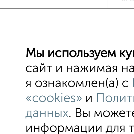
2
/2
3-к квар
Мы используем ку
Поиск по с
Ворошил
сайт и нажимая на
не посл
я ознакомлен(а) с
Вторичн
«cookies»
и
Полит
С кухней
данных
. Вы может
информации для т