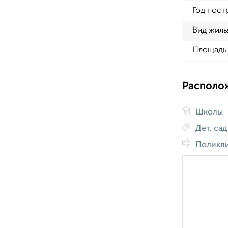
Год пост
Вид жиль
Площадь 
Располо
Школы
Дет. са
Поликл