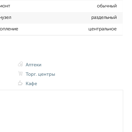
монт
обычный
нузел
раздельный
опление
центральное
Аптеки
Торг. центры
Кафе