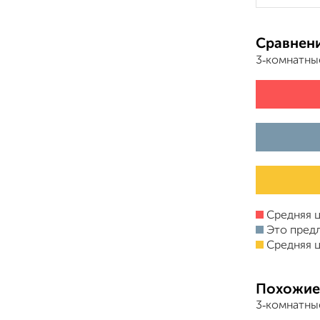
Сравнени
3‑комнатны
Средняя ц
Это пред
Средняя ц
Похожие
3‑комнатны