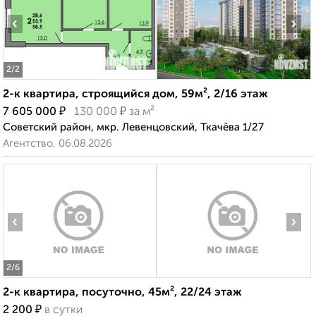
‹
›
2
/2
2-к квартира, строящийся дом, 59м², 2/16 этаж
₽
₽
7 605 000
130 000
за м²
Советский район, мкр. Левенцовский, Ткачёва 1/27
Агентство, 06.08.2026
‹
›
2
/6
2-к квартира, посуточно, 45м², 22/24 этаж
₽
2 200
в сутки