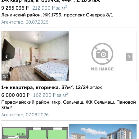
2-к квартира, вторичка, 44м², 2/10 этаж
₽
₽
9 265 036
212 900
за м²
Ленинский район, ЖК 1799, проспект Сиверса 8/1
Агентство, 30.07.2026
‹
›
2
/2
1-к квартира, вторичка, 37м², 12/24 этаж
₽
₽
6 000 000
162 200
за м²
Первомайский район, мкр. Сельмаш, ЖК Сельмаш, Пановой
30к2
Агентство, 07.08.2026