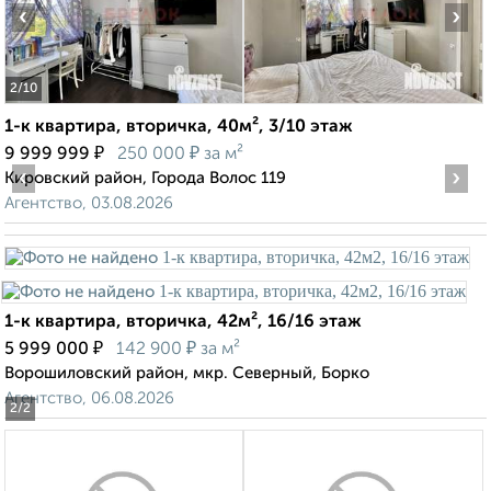
‹
›
2
/10
1-к квартира, вторичка, 40м², 3/10 этаж
₽
₽
9 999 999
250 000
за м²
‹
›
Кировский район, Города Волос 119
Агентство, 03.08.2026
1-к квартира, вторичка, 42м², 16/16 этаж
₽
₽
5 999 000
142 900
за м²
Ворошиловский район, мкр. Северный, Борко
Агентство, 06.08.2026
2
/2