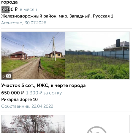
города
₽
7 500
в месяц
2
/3
Железнодорожный район, мкр. Западный, Русская 1
Агентство, 30.07.2026
3
Участок 5 сот., ИЖС, в черте города
₽
₽
650 000
1 300
за сотку
Рихарда Зорге 10
Собственник, 22.04.2022