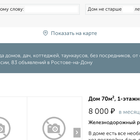
ому слову:
Дом не старше
ле
Показать на карте
а домов, дач, коттеджей, таунхаусов, без посредников, от 
сии, 83 объявлений в Ростове-на-Дону
Дом 70м², 1-этажн
₽
8 000
в месяц
Железнодорожный ра
›
В доме есть все необ