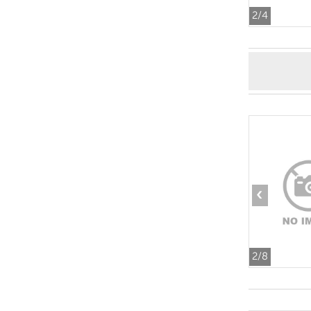
2
/4
‹
2
/8