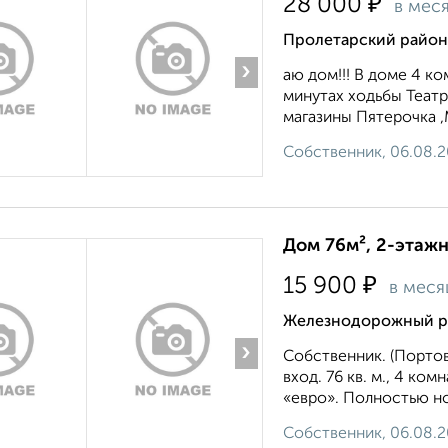
₽
28 000
в мес
Пролетарский район,
›
аю дом!!! В доме 4 к
минутах ходьбы Театр
магазины Пятерочка ,
Собственник, 06.08.
Дом 76м², 2-этажн
₽
15 900
в меся
Железнодорожный р
›
Собственник. (Порто
вход. 76 кв. м., 4 к
«евро». Полностью но
Собственник, 06.08.