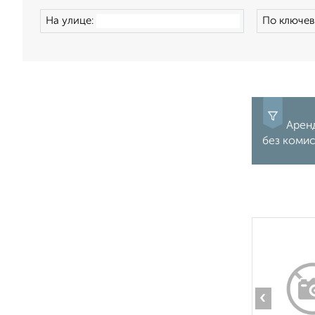
На улице:
По ключев
Аренд
без комис
‹