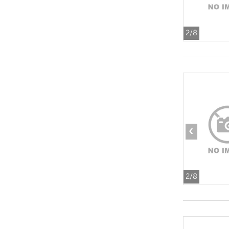
2
/8
‹
2
/8