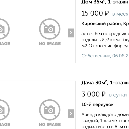
Дом 35м², 1-этажн
₽
15 000
в меся
Кировский район, К
›
ается без посреднико
отдельный )2 комн.+ку
м2.Отопление форсунка
Собственник, 06.08.
Дача 30м², 1-этаж
₽
3 000
в сутки
10-й переулок
›
Аренда каждого домик
каждый, 1 для четыр
отдыха всего в 8км от 