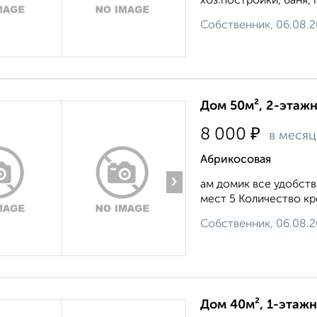
хоз.постройки, баня, га
Собственник, 06.08.
Дом 50м², 2-этажн
₽
8 000
в месяц
Абрикосовая
›
ам домик все удобств
мест 5 Количество кр
Собственник, 06.08.
Дом 40м², 1-этажн