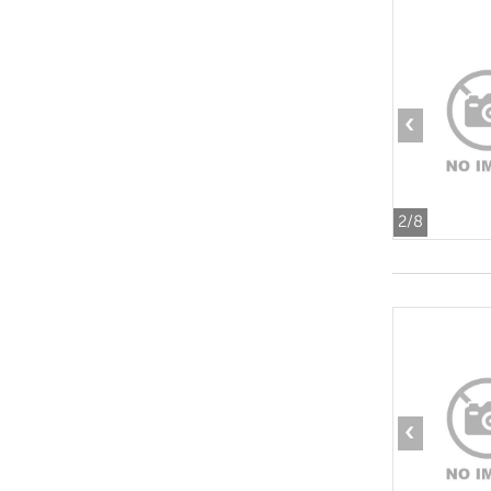
‹
2
/8
‹