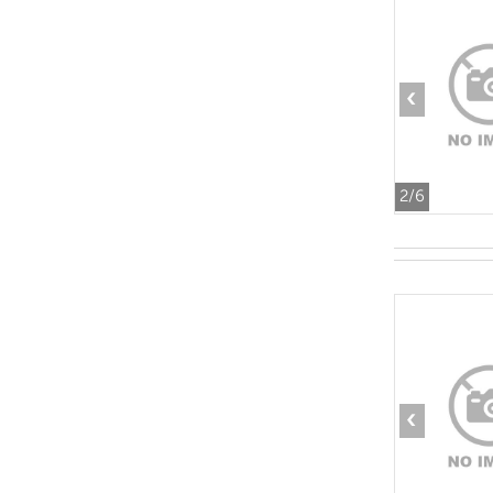
‹
2
/6
‹