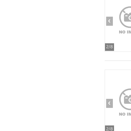
‹
2
/8
‹
2
/8