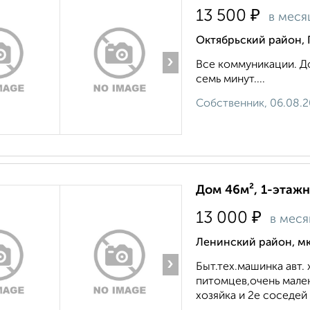
₽
13 500
в меся
Октябрьский район,
›
Все коммуникации. Д
семь минут....
Собственник, 06.08.
Дом 46м², 1-этажн
₽
13 000
в меся
Ленинский район, мк
›
Быт.тех.машинка авт.
питомцев,очень мален
хозяйка и 2е соседей 