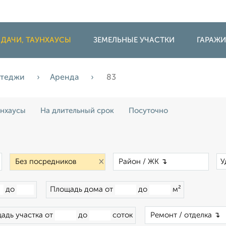
 ДАЧИ, ТАУНХАУСЫ
ЗЕМЕЛЬНЫЕ УЧАСТКИ
ГАРАЖ
оттеджи
Аренда
83
унхаусы
На длительный срок
Посуточно
×
×
×
У
до
Площадь дома от
до
м²
адь участка от
до
соток