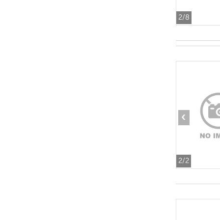
2
/8
‹
2
/2