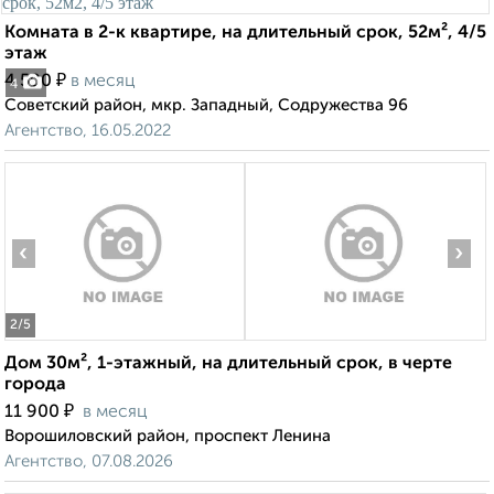
Комната в 2-к квартире, на длительный срок, 52м², 4/5
этаж
₽
4 500
в месяц
4
Советский район, мкр. Западный, Содружества 96
Агентство, 16.05.2022
‹
›
2
/5
Дом 30м², 1-этажный, на длительный срок, в черте
города
₽
11 900
в месяц
Ворошиловский район, проспект Ленина
Агентство, 07.08.2026