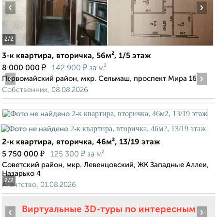
‹
›
2
/2
3-к квартира, вторичка, 56м², 1/5 этаж
₽
₽
8 000 000
142 900
за м²
‹
›
Первомайский район, мкр. Сельмаш, проспект Мира 16
Собственник, 08.08.2026
2-к квартира, вторичка, 46м², 13/19 этаж
₽
₽
5 750 000
125 300
за м²
Советский район, мкр. Левенцовский, ЖК Западные Аллеи,
Назарько 4
2
/2
Агентство, 01.08.2026
Виртуальные 3D-туры по интересным
‹
›