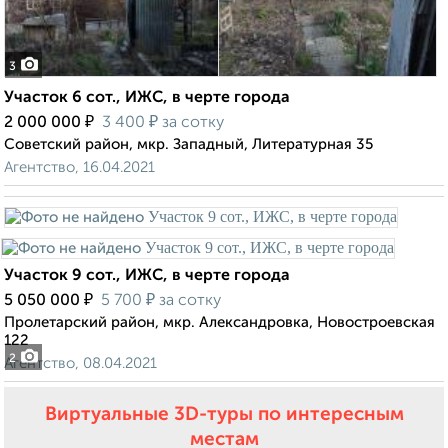
3
Участок 6 сот., ИЖС, в черте города
₽
₽
2 000 000
3 400
за сотку
Советский район, мкр. Западный, Литературная 35
Агентство, 16.04.2021
Участок 9 сот., ИЖС, в черте города
₽
₽
5 050 000
5 700
за сотку
Пролетарский район, мкр. Александровка, Новостроевская
122
2
Агентство, 08.04.2021
Виртуальные 3D-туры по интересным
местам