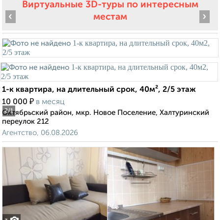
Виртуальные 3D-туры по интересным
‹
›
местам
1-к квартира, на длительный срок, 40м², 2/5 этаж
₽
10 000
в месяц
2
/1
Октябрьский район, мкр. Новое Поселение, Халтуринский
переулок 212
Агентство, 06.08.2026