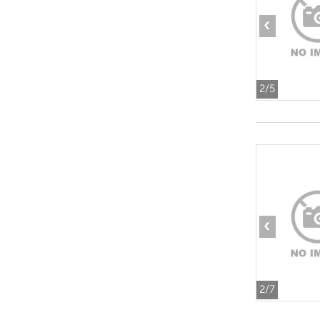
‹
2
/5
‹
2
/7