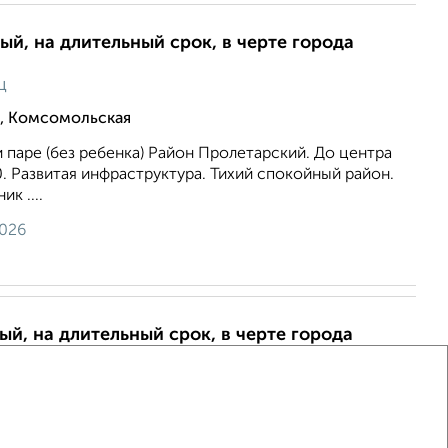
ый, на длительный срок, в черте города
ц
, Комсомольская
 паре (без ребенка) Район Пролетарский. До центра
0. Развитая инфраструктура. Тихий спокойный район.
к ....
2026
ый, на длительный срок, в черте города
яц
 35-я Линия 4
техника в наличии. Свет и вода(скважина) по счётчику,