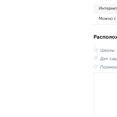
Интерне
Можно с
Располо
Школы
Дет. са
Поликл