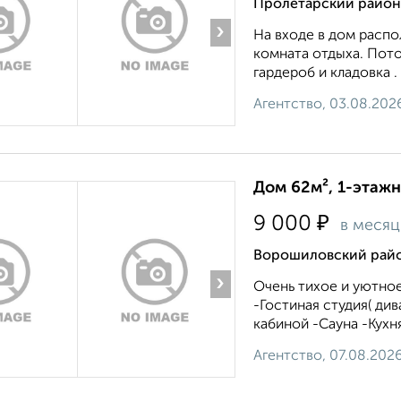
Пролетарский район
›
На входе в дом распо
комната отдыха. Пото
гардероб и кладовка .
Агентство, 03.08.202
Дом 62м², 1-этажн
₽
9 000
в месяц
Ворошиловский райо
›
Очень тихое и уютное
-Гостиная студия( ди
кабиной -Сауна -Кухн
Агентство, 07.08.202