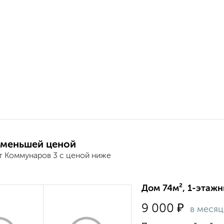
 меньшей ценой
т Коммунаров 3 с ценой ниже
Дом 74м², 1-этажн
₽
9 000
в месяц