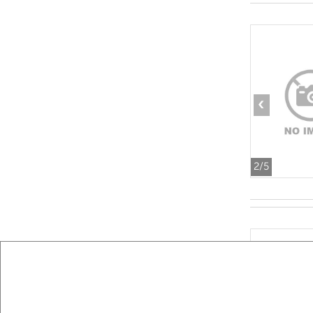
‹
2
/5
‹