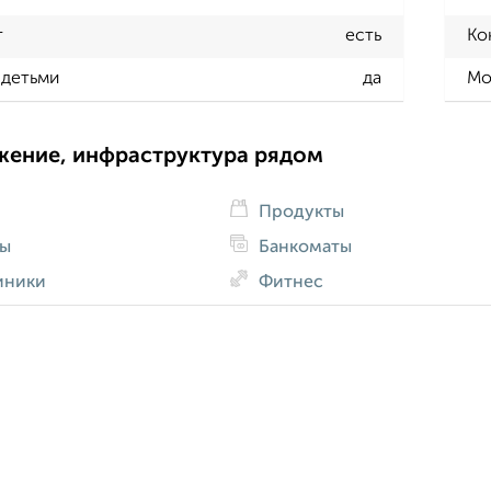
т
есть
Ко
 детьми
да
Мо
жение, инфраструктура рядом
Продукты
ды
Банкоматы
иники
Фитнес