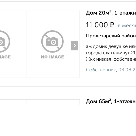
Дом 20м², 1-этажн
₽
11 000
в меся
Пролетарский район
›
ам домик девушке или
города ехать минут 2
Жкх низкая .собственни
Собственник, 03.08.
Дом 65м², 1-этажн
₽
10 000
в мес
Пролетарский район,
›
Вся мебель и бытовая 