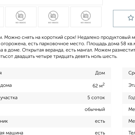
. Можно снять на короткий срок! Недалеко продуктовый м
огорожена, есть парковочное место. Площадь дома 58 кв.м.
а в доме. Открытая веранда, есть мангал. Можем разместит
тьсот двадцать четыре тридцать девять ноль шесть.
я
Дом
Ср
2
 дома
Эт
62 м
участка
5 соток
Го
обычный
Ме
ник
есть
Ме
ая машина
есть
Те