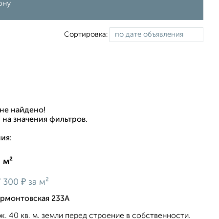
ону
Сортировка:
не найдено!
 на значения фильтров.
ия:
 м²
₽
7 300
за м²
ермонтовская 233А
ж. 40 кв. м. земли перед строение в собственности.