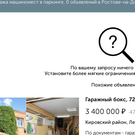
ажа машиномест в паркинге, 0 объявлений в Ростове-на-Д
По вашему запросу ничего 
Установите более мягкие ограничения
Похожие объявлен
Гаражный бокс, 72
₽
3 400 000
4
Кировский район, Л
По документам - гара