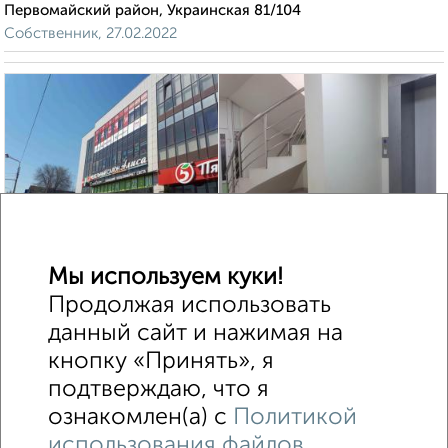
Первомайский район, Украинская 81/104
Собственник, 27.02.2022
9
Помещение свободного назначения, 405 м²
Мы используем куки!
₽
200 000
в месяц
Продолжая использовать
Железнодорожный район, мкр. Западный, проспект Стачки
160
данный сайт и нажимая на
Агентство, 14.07.2023
кнопку «Принять», я
Похожие объявления:
подтверждаю, что я
ознакомлен(а) с
Политикой
использования файлов