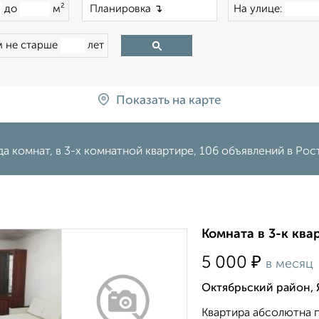
×
до
м²
На улице:
 не старше
лет
Показать на карте
а комнат, в 3-х комнатной квартире, 106 объявлений в Ро
Комната в 3-к ква
₽
5 000
в месяц
Октябрьский район, 
Квартира абсолютна 