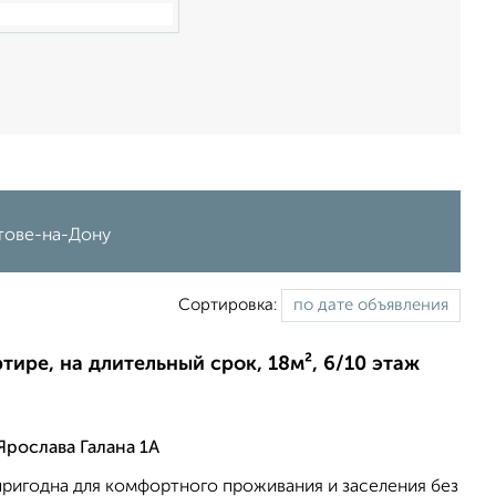
стове-на-Дону
Сортировка:
ртире, на длительный срок, 18м², 6/10 этаж
Ярослава Галана 1А
пригодна для комфортного проживания и заселения без