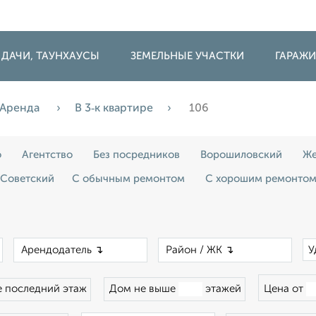
 ДАЧИ, ТАУНХАУСЫ
ЗЕМЕЛЬНЫЕ УЧАСТКИ
ГАРАЖ
Аренда
В 3‑к квартире
106
о
Агентство
Без посредников
Ворошиловский
Же
Советский
С обычным ремонтом
С хорошим ремонто
×
×
×
У
 последний этаж
Дом не выше
этажей
Цена от