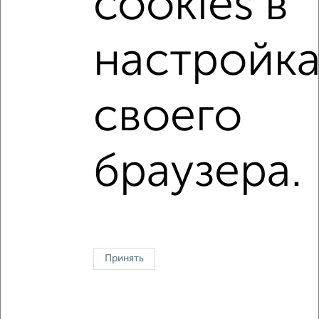
cookies в
1-к квартира, на длительный срок, 38м², 4/9 этаж
₽
11 500
в месяц
Октябрьский район, Лермонтовская 125
настройка
Агентство, 27.07.2026
своего
1 / 1
↑ НАВЕРХ К МЕНЮ
браузера.
Однокомнатные
Двухкомнатные
3‑комнатные
Квартиры студии
Без посредников
На длительный срок
На сутки
Без мебели
Контакты
Политика конфиденциальности
Пользовательское соглашение
Ростов-на-Дону, улица Береговая 8
Принять
© 2015–2026
Сайт-доска объявлений недвижимости
О проекте
Реклама на портале
Новости
Статьи
Блог
Риэлторы
Агентства
Застройщики
Ипотечный калькулятор
Консультации по недвижимости
Разместить объявление