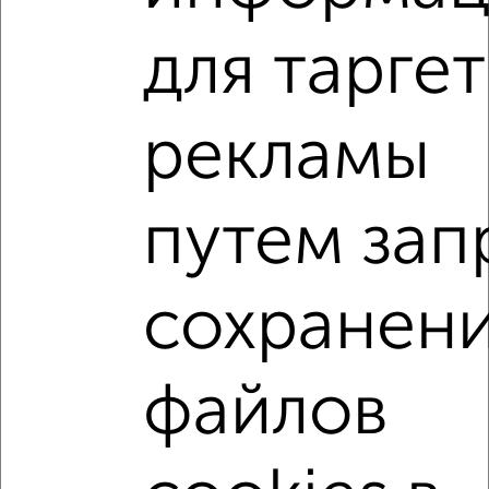
для тарге
2
/1
1-к квартира, на длительный срок, 41м², 9/14 этаж
₽
7 500
в месяц
рекламы
Октябрьский район, Петренко 26
Собственник, 27.07.2026
путем зап
Виртуальные 3D-туры по музеям и объектам
культуры
сохранен
‹
›
файлов
2
/5