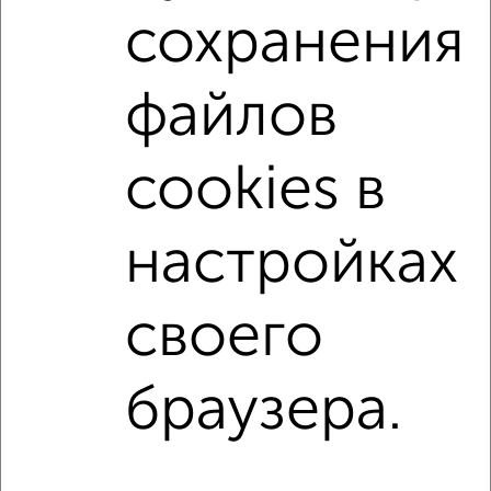
сохранения
Со стиральной машиной
С бытовой техникой
С телевизором
С интернетом
С кондиционером
файлов
Можно с ребенком
Можно с животными
с хорошим ремонтом
не первый этаж
cookies в
не последний этаж
с балконом
c большой кухней
с центральным отоплением
Цена до 10 000 в мес.
настройках
площадью до 50 м²
своего
↑ НАВЕРХ К МЕНЮ
Однокомнатные
Двухкомнатные
3‑комнатные
Квартиры студии
браузера.
Без посредников
На длительный срок
На сутки
Без мебели
Контакты
Политика конфиденциальности