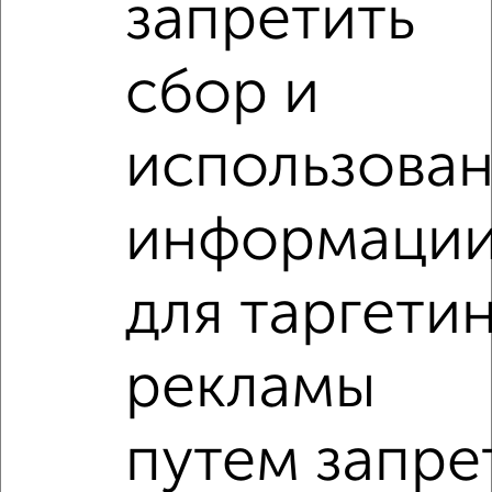
запретить
сбор и
‹
›
использова
2
/5
1-к квартира, на длительный срок, 40м², 5/10 этаж
информаци
₽
8 000
в месяц
Кировский район, Восточная 11
Агентство, 06.08.2026
для таргети
1-к квартиры
рекламы
Поиск по схожим параметрам:
Октябрьский район
на улице Газетный переулок
путем запре
С холодильником
С мебелью