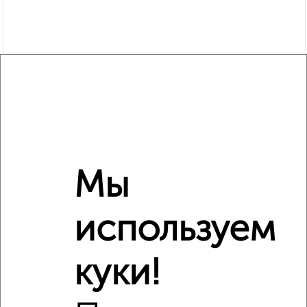
Мы
Рядом, с меньшей ценой
Недалеко от Дранко 129 с ценой ниже
используем
куки!
‹
›