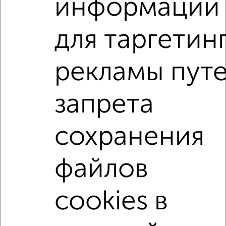
информации
Железнодорожный район, мкр. Западный, Республиканская
135
Агентство, 06.08.2026
для таргетин
1-к квартиры
рекламы пут
Поиск по схожим параметрам:
запрета
Октябрьский район
микрорайон Новое Поселение
на улице Дранко
С холодильником
С мебелью
сохранения
Со стиральной машиной
С бытовой техникой
С телевизором
С интернетом
Можно с ребенком
файлов
Можно с животными
с хорошим ремонтом
не первый этаж
не последний этаж
с балконом
cookies в
с центральным отоплением
Цена до 12 000 в мес.
площадью до 40 м²
Сталинка