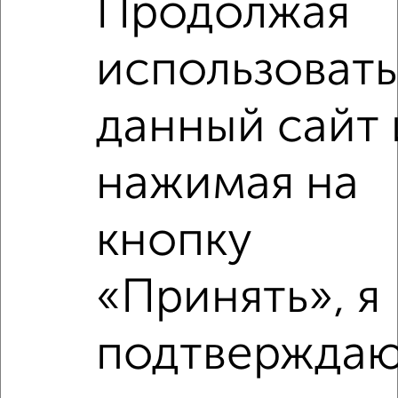
Продолжая
2
/3
использовать
1-к квартира, на длительный срок, 36м², 4/5 этаж
₽
10 000
в месяц
Ленинский район, Халтуринский переулок 56
данный сайт 
Агентство, 06.08.2026
нажимая на
‹
›
кнопку
«Принять», я
2
/5
1-к квартира, на длительный срок, 40м², 7/9 этаж
₽
10 000
в месяц
подтверждаю
Октябрьский район, мкр. Новое Поселение, Лермонтовская
71/104
Агентство, 06.08.2026