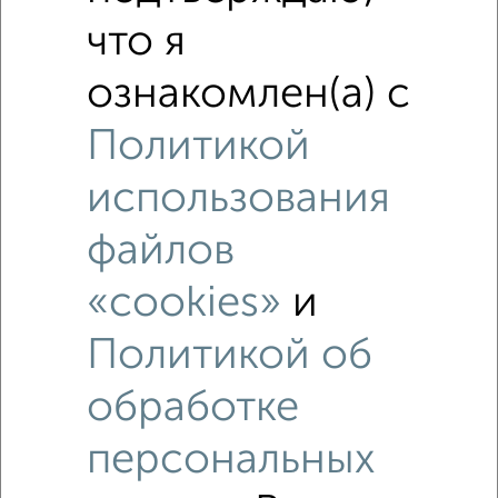
что я
ознакомлен(а) с
Политикой
2
использования
Участок 9 сот., ИЖС, в черте города
₽
₽
5 050 000
5 700
за сотку
файлов
Пролетарский район, мкр. Александровка, Новостроевская
122
Агентство, 08.04.2021
«cookies»
и
Политикой об
обработке
персональных