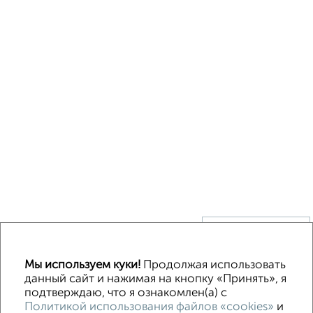
↑ НАВЕРХ К МЕНЮ
Без посредников
В деревне
Каркасный
Из бруса
Из сип панелей
Мы используем куки!
Продолжая использовать
Деревянный
Готовый дом
Под ключ
Загородный
данный сайт и нажимая на кнопку «Принять», я
подтверждаю, что я ознакомлен(а) с
Политикой использования файлов «cookies»
и