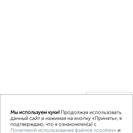
↑ НАВЕРХ К МЕНЮ
Без посредников
В деревне
Каркасный
Из бруса
Из сип панелей
Мы используем куки!
Продолжая использовать
Деревянный
Готовый дом
Под ключ
Загородный
данный сайт и нажимая на кнопку «Принять», я
подтверждаю, что я ознакомлен(а) с
Политикой использования файлов «cookies»
и