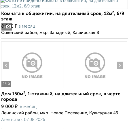
Комната в общежитии, на длительный срок, 12м², 6/9
этаж
₽
8 500
в месяц
8
Советский район, мкр. Западный, Каширская 8
‹
›
2
/10
Дом 150м², 1-этажный, на длительный срок, в черте
города
₽
9 000
в месяц
Ленинский район, мкр. Новое Поселение, Культурная 49
Агентство, 07.08.2026