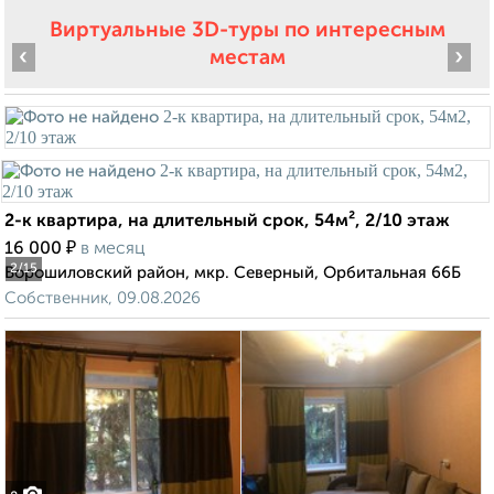
Виртуальные 3D-туры по интересным
‹
›
местам
2-к квартира, на длительный срок, 54м², 2/10 этаж
₽
16 000
в месяц
2
/15
Ворошиловский район, мкр. Северный, Орбитальная 66Б
Собственник, 09.08.2026