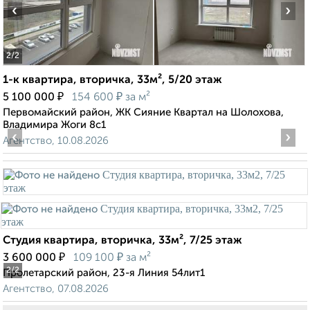
‹
›
2
/2
1-к квартира, вторичка, 33м², 5/20 этаж
₽
₽
5 100 000
154 600
за м²
Первомайский район, ЖК Сияние Квартал на Шолохова,
Владимира Жоги 8с1
‹
›
Агентство, 10.08.2026
Студия квартира, вторичка, 33м², 7/25 этаж
₽
₽
3 600 000
109 100
за м²
2
/2
Пролетарский район, 23-я Линия 54лит1
Агентство, 07.08.2026