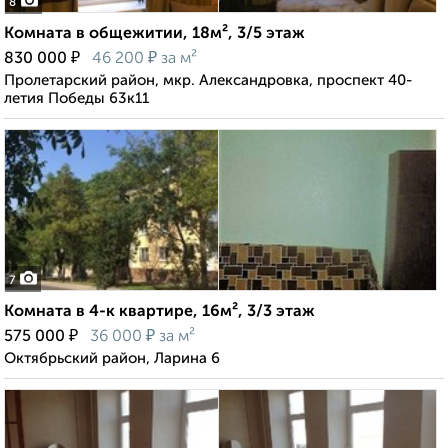
8
Комната в общежитии, 18м², 3/5 этаж
₽
₽
830 000
46 200
за м²
Пролетарский район, мкр. Александровка, проспект 40-
летия Победы 63к11
7
Комната в 4-к квартире, 16м², 3/3 этаж
₽
₽
575 000
36 000
за м²
Октябрьский район, Ларина 6