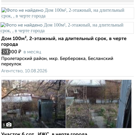
Дом 100м², 2-этажный, на длительный срок, в черте
города
₽
20 000
в месяц
2
/8
Пролетарский район, мкр. Берберовка, Бесланский
переулок
Агентство, 10.08.2026
3
Участок 6 сот., ИЖС, в черте города