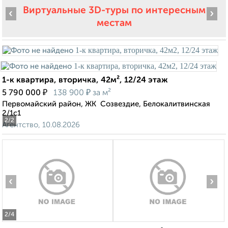
Виртуальные 3D-туры по интересным
‹
›
местам
1-к квартира, вторичка, 42м², 12/24 этаж
₽
₽
5 790 000
138 900
за м²
Первомайский район, ЖК ​ Созвездие, Белокалитвинская
2/1с1
2
/2
Агентство, 10.08.2026
‹
›
2
/4