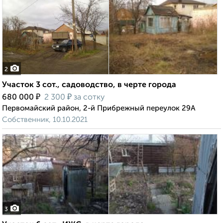
2
Участок 3 сот., садоводство, в черте города
₽
₽
680 000
2 300
за сотку
Первомайский район, 2-й Прибрежный переулок 29А
Собственник, 10.10.2021
3