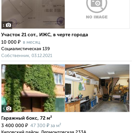
1
Участок 21 сот., ИЖС, в черте города
₽
10 000
в месяц
Социалистическая 139
Собственник, 03.12.2021
5
Гаражный бокс, 72 м²
₽
₽
3 400 000
47 300
за м²
Кировский район, Лермонтовская 233А