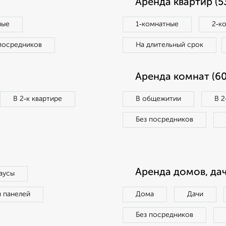
Аренда квартир (5
ные
1‑комнатные
2‑к
посредников
На длительный срок
Аренда комнат (60
В 2‑к квартире
В общежитии
В 2
Без посредников
Аренда домов, дач
аусы
п панелей
Дома
Дачи
Без посредников