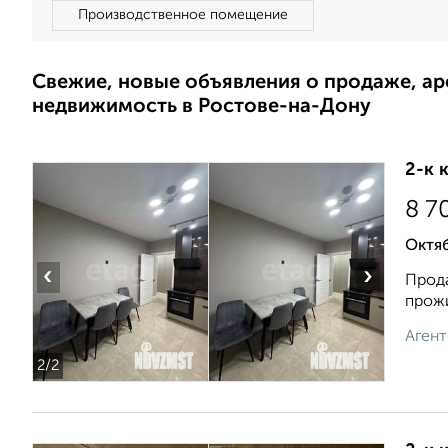
Производственное помещение
Свежие, новые объявления о продаже, а
недвижимость в Ростове-на-Дону
2-к 
8 7
Октяб
‹
›
Прода
прожи
Агент
2
/2