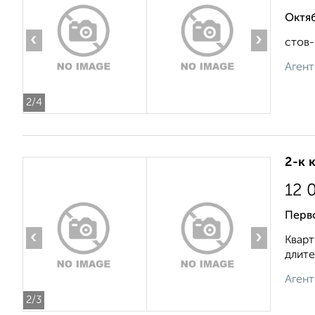
Октяб
‹
›
стов-
Агент
2
/4
2-к 
12 
Перв
‹
›
Кварт
длите
Агент
2
/3