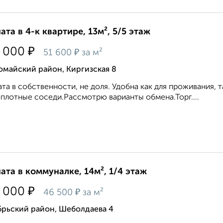
ата в 4-к квартире, 13м², 5/5 этаж
₽
 000
₽
51 600
за м²
омайский район, Киргизская 8
та в собственности, не доля. Удобна как для проживания, 
плотные соседи.Рассмотрю варианты обмена.Торг....
ата в коммуналке, 14м², 1/4 этаж
₽
 000
₽
46 500
за м²
брьский район, Шеболдаева 4