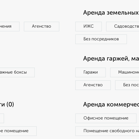
Аренда земельных 
чения
Агенство
ИЖС
Садоводст
Без посредников
Аренда гаржей, м
ражные боксы
Гаражи
Машиноме
Агенство
Без по
и (0)
Аренда коммерчес
Офисное помещение
ое помещение
Помещение свободного н