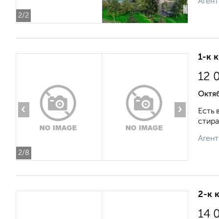
Агент
2
/2
1-к 
12 
Октяб
‹
›
Есть 
стира
Агент
2
/8
2-к 
14 