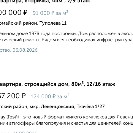
квартира, вторичка, 44м², 7/9 этаж
₽
00 000
₽
91 000
за м²
омайский район, Туполева 11
ельном доме 1978 года постройки. Дом расположен в экол
тический ремонт. Рядом вся необходимая инфраструктура: 
ство, 06.08.2026
квартира, строящийся дом, 80м², 12/16 этаж
₽
57 200
₽
124 000
за м²
ский район, мкр. Левенцовский, Ткачёва 1/27
ay (Грэй) - это новый формат жилого комплекса для Левен
нии атмосферы благополучия и счастья для ценителей конц