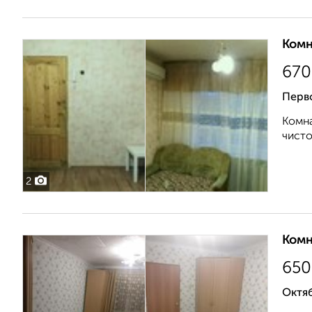
Комн
670
Перв
Комна
чисто
2
Комн
650
Октя