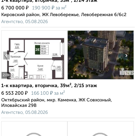
1-к квартира, вторичка, 35м², 2/24 этаж
₽
₽
6 700 000
190 900
за м²
Кировский район, ЖК Левобережье, Левобережная 6/6с2
Агентство, 05.08.2026
‹
›
2
/8
1-к квартира, вторичка, 39м², 2/15 этаж
₽
₽
6 553 200
166 100
за м²
Октябрьский район, мкр. Каменка, ЖК Совхозный,
Иловайская 29В
Агентство, 05.08.2026