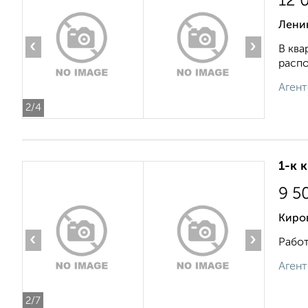
12 
Лени
‹
›
В ква
распо
Агент
2
/4
1-к 
9 5
Киров
‹
›
Работ
Агент
2
/7