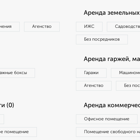
Аренда земельных 
чения
Агенство
ИЖС
Садоводст
Без посредников
Аренда гаржей, м
ражные боксы
Гаражи
Машиноме
Агенство
Без по
и (0)
Аренда коммерчес
Офисное помещение
ое помещение
Помещение свободного н