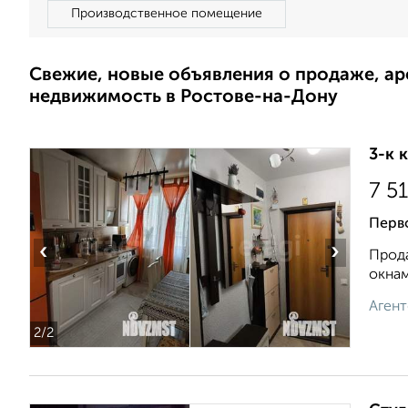
Производственное помещение
Свежие, новые объявления о продаже, а
недвижимость в Ростове-на-Дону
3-к 
7 5
Перво
‹
›
Прода
окнам
Агент
2
/2