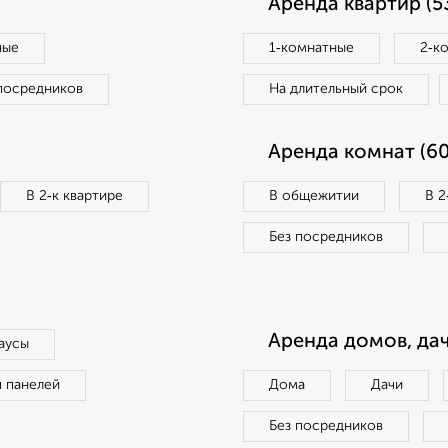
Аренда квартир (5
ные
1‑комнатные
2‑к
посредников
На длительный срок
Аренда комнат (60
В 2‑к квартире
В общежитии
В 2
Без посредников
Аренда домов, дач
аусы
п панелей
Дома
Дачи
Без посредников