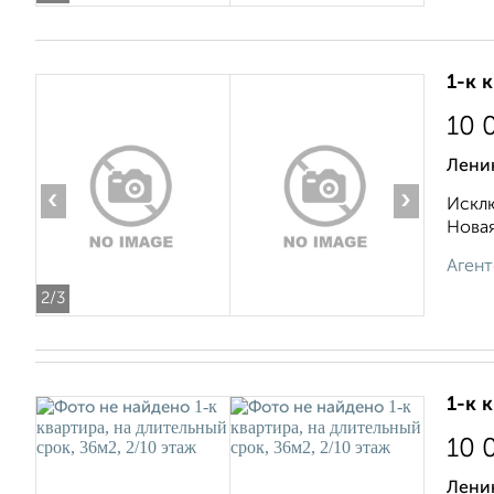
1-к 
10 
Лени
‹
›
Исклю
Новая
Агент
2
/3
1-к 
10 
Ленин