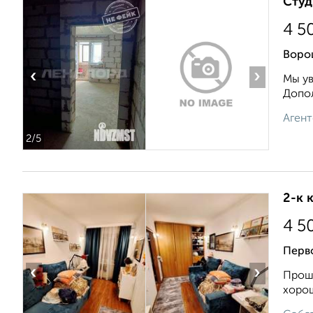
Студ
4 5
Воро
‹
›
Мы ув
Допол
Агент
2
/5
2-к 
4 5
Перв
‹
›
Прошу
хорош