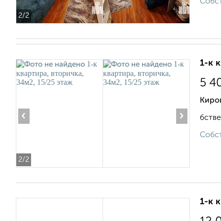
Собст
2
/2
1-к 
5 4
Киро
‹
›
бстве
Собст
2
/2
1-к 