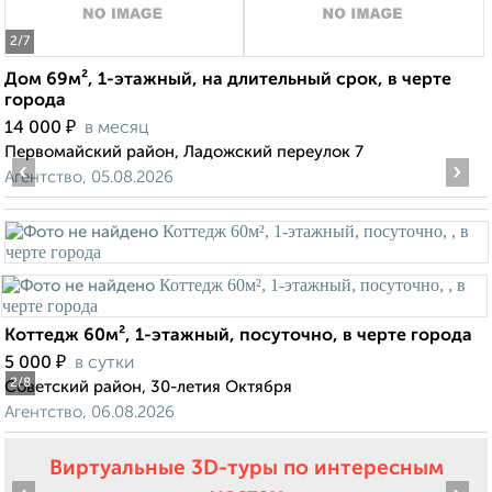
2
/7
Дом 69м², 1-этажный, на длительный срок, в черте
города
₽
14 000
в месяц
Первомайский район, Ладожский переулок 7
‹
›
Агентство, 05.08.2026
Коттедж 60м², 1-этажный, посуточно, в черте города
₽
5 000
в сутки
2
/8
Советский район, 30-летия Октября
Агентство, 06.08.2026
Виртуальные 3D-туры по интересным