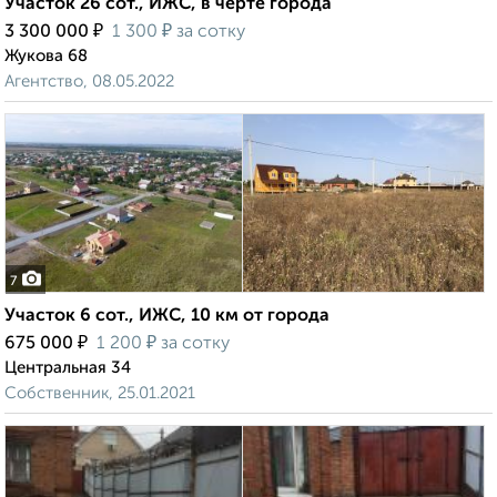
Участок 26 сот., ИЖС, в черте города
₽
₽
3 300 000
1 300
за сотку
Жукова 68
Агентство, 08.05.2022
7
Участок 6 сот., ИЖС, 10 км от города
₽
₽
675 000
1 200
за сотку
Центральная 34
Собственник, 25.01.2021