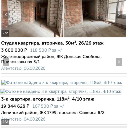
‹
›
2
/2
Студия квартира, вторичка, 30м², 26/26 этаж
₽
₽
3 600 000
118 500
за м²
Железнодорожный район, ЖК Донская Слобода,
‹
›
Привокзальная 3/1
Агентство, 06.08.2026
3-к квартира, вторичка, 118м², 4/10 этаж
₽
₽
19 844 628
167 500
за м²
Ленинский район, ЖК 1799, проспект Сиверса 8/2
Агентство, 04.08.2026
2
/2