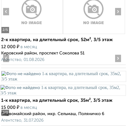
‹
›
2
/5
2-к квартира, на длительный срок, 52м², 3/5 этаж
₽
12 000
в месяц
Кировский район, проспект Соколова 51
‹
›
Агентство, 01.08.2026
1-к квартира, на длительный срок, 35м², 3/5 этаж
₽
15 000
в месяц
2
/3
Первомайский район, мкр. Сельмаш, Поляничко 6
Агентство, 31.07.2026