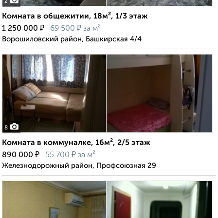
2
Комната в общежитии, 18м², 1/3 этаж
₽
₽
1 250 000
69 500
за м²
Ворошиловский район, Башкирская 4/4
8
Комната в коммуналке, 16м², 2/5 этаж
₽
₽
890 000
55 700
за м²
Железнодорожный район, Профсоюзная 29