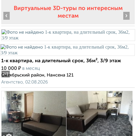
Виртуальные 3D-туры по интересным
‹
›
местам
1-к квартира, на длительный срок, 36м², 3/9 этаж
₽
10 000
в месяц
2
/3
Октябрьский район, Нансена 121
Агентство, 02.08.2026