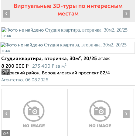
Виртуальные 3D-туры по интересным
‹
›
местам
Студия квартира, вторичка, 30м², 20/25 этаж
₽
₽
8 200 000
273 400
за м²
2
/2
Кировский район, Ворошиловский проспект 82/4
Агентство, 06.08.2026
‹
›
2
/4