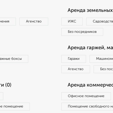
Аренда земельных 
чения
Агенство
ИЖС
Садоводст
Без посредников
Аренда гаржей, м
ражные боксы
Гаражи
Машиноме
Агенство
Без по
и (0)
Аренда коммерчес
Офисное помещение
ое помещение
Помещение свободного н