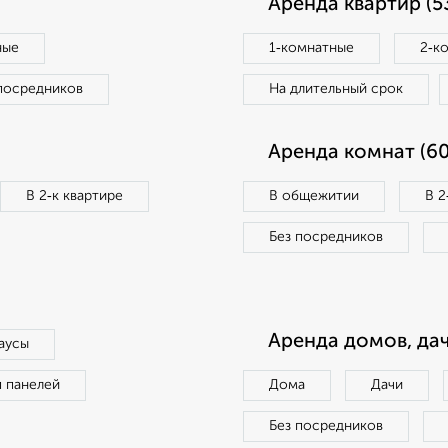
Аренда квартир (5
ные
1‑комнатные
2‑к
посредников
На длительный срок
Аренда комнат (60
В 2‑к квартире
В общежитии
В 2
Без посредников
Аренда домов, дач
аусы
п панелей
Дома
Дачи
Без посредников