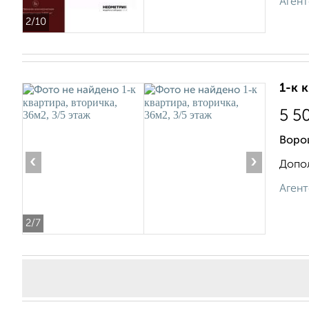
Агент
2
/10
1-к 
5 5
Воро
‹
›
Допол
Агент
2
/7