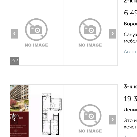
2-к 
6 4
Воро
‹
›
Сануз
мебел
Агент
2
/2
3-к 
19 
Ленин
‹
›
Это и
хочет