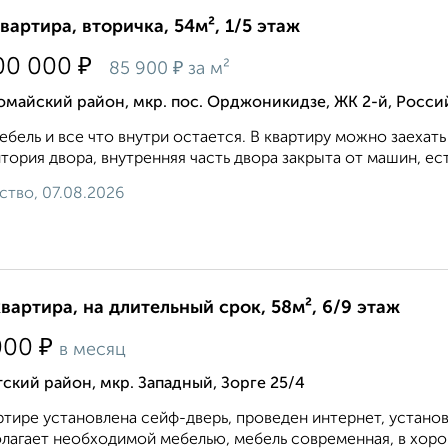
квартира, вторичка, 54м², 1/5 этаж
₽
00 000
₽
85 900
за м²
майский район, мкр. пос. Орджоникидзе, ЖК 2-й, Росси
ебель и все что внутри остается. В квартиру можно заехат
тория двора, внутренняя часть двора закрыта от машин, есть
ство, 07.08.2026
квартира, на длительный срок, 58м², 6/9 этаж
₽
000
в месяц
ский район, мкр. Западный, Зорге 25/4
ртире установлена сейф-дверь, проведен интернет, устано
лагает необходимой мебелью, мебель современная, в хорош