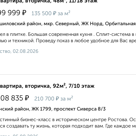
квартира, вторичка, 48м², 11/18 этаж
₽
99 999
₽
135 500
за м²
шиловский район, мкр. Северный, ЖК Норд, Орбитальная
ел в плитке. Большая современная кухня . Сплит-система в
ью и техникой. Проведу показ в любое удобное для Вас врем
ство, 02.08.2026
квартира, вторичка, 92м², 7/10 этаж
₽
308 835
₽
210 700
за м²
ский район, ЖК 1799, проспект Сиверса 8/3
стинный бизнес-класс в историческом центре Ростова. Ос
ся создавать ту жизнь, которая подходит вам. Где каждое м