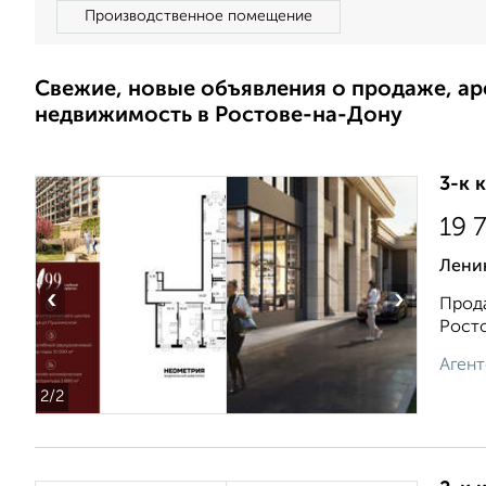
Производственное помещение
Свежие, новые объявления о продаже, а
недвижимость в Ростове-на-Дону
3-к 
19 
Ленин
‹
›
Прода
Росто
Агент
2
/2