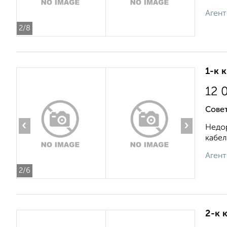
Агент
2
/8
1-к 
12 
Совет
‹
›
Недор
кабел
Агент
2
/6
2-к 