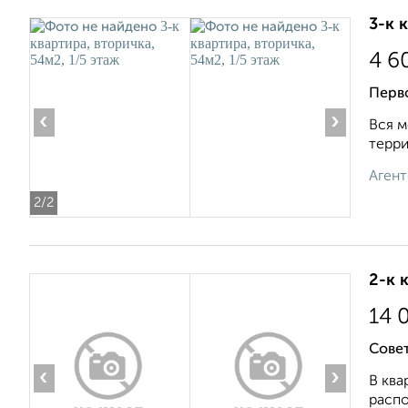
3-к 
4 6
Перво
‹
›
Вся м
терри
Агент
2
/2
2-к 
14 
Совет
‹
›
В ква
распо