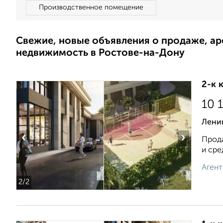
Производственное помещение
Свежие, новые объявления о продаже, а
недвижимость в Ростове-на-Дону
2-к 
10 
Ленин
‹
›
Прода
и сре
Агент
2
/2