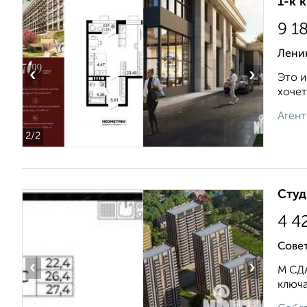
1-к 
9 1
Ленин
‹
›
Это и
хочет
Агент
2
/2
Студ
4 4
Совет
‹
›
М СДА
ключа