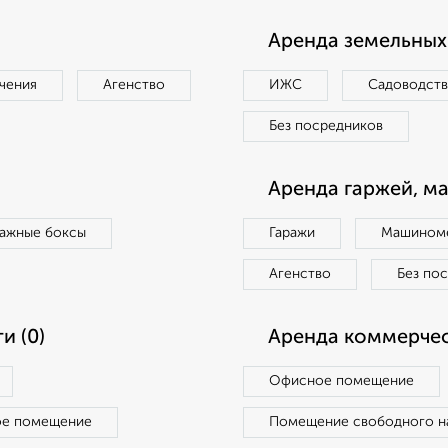
Аренда земельных 
чения
Агенство
ИЖС
Садоводст
Без посредников
Аренда гаржей, м
ражные боксы
Гаражи
Машиноме
Агенство
Без по
и (0)
Аренда коммерчес
Офисное помещение
ое помещение
Помещение свободного н