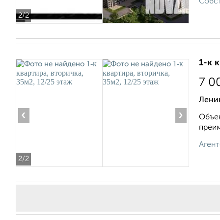
Собст
2
/2
1-к 
7 0
Лени
‹
›
Объек
преим
Агент
2
/2