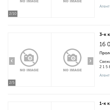
Агент
2
/10
3-к 
16 
Проле
‹
›
Свежи
2 1 5 8
Агент
2
/5
1-к 