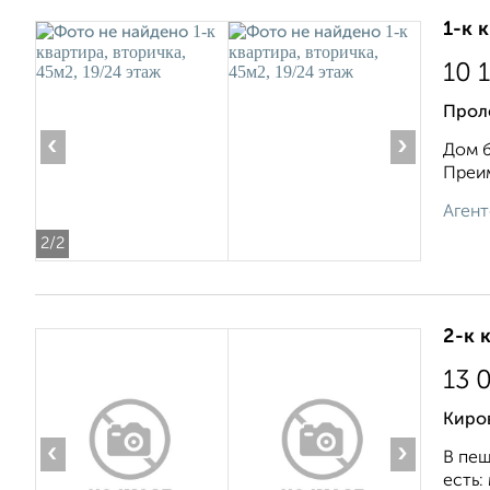
1-к 
10 
Прол
‹
›
Дом б
Преим
Агент
2
/2
2-к 
13 
Киро
‹
›
В пеш
есть: