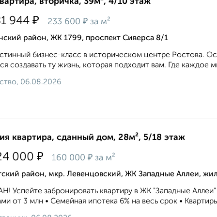
квартира, вторичка, 39м², 4/10 этаж
₽
81 944
₽
233 600
за м²
ский район, ЖК 1799, проспект Сиверса 8/1
стинный бизнес-класс в историческом центре Ростова. Ос
ся создавать ту жизнь, которая подходит вам. Где каждое м
ство, 06.08.2026
ия квартира, сданный дом, 28м², 5/18 этаж
₽
24 000
₽
160 000
за м²
ский район, мкр. Левенцовский, ЖК Западные Аллеи, жи
Н! Успейте забронировать квартиру в ЖК "Западные Аллеи"
ми от 3 млн • Семейная ипотека 6% на весь срок • Квартиры 