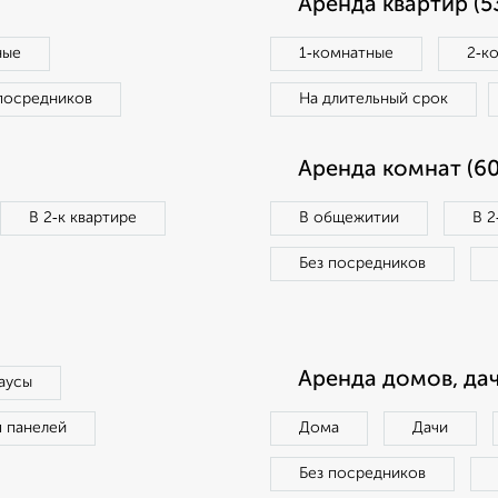
Аренда квартир (5
ные
1‑комнатные
2‑к
посредников
На длительный срок
Аренда комнат (60
В 2‑к квартире
В общежитии
В 2
Без посредников
Аренда домов, дач
аусы
п панелей
Дома
Дачи
Без посредников