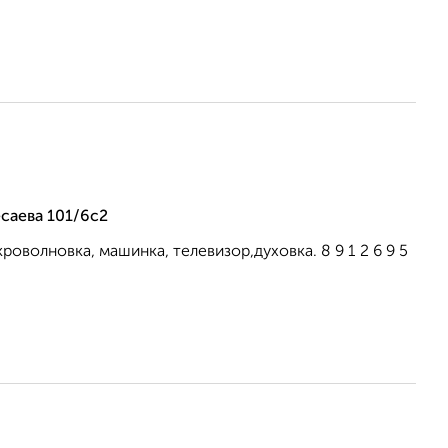
саева 101/6с2
оволновка, машинка, телевизор,духовка. 8 9 1 2 6 9 5