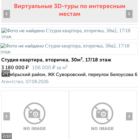
Виртуальные 3D-туры по интересным
‹
›
местам
Студия квартира, вторичка, 30м², 17/18 этаж
₽
₽
3 180 000
106 000
за м²
2
/2
Октябрьский район, ЖК Суворовский, переулок Белоусова 6
Агентство, 07.08.2026
‹
›
2
/10