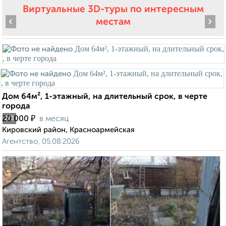
Виртуальные 3D-туры по интересным
‹
›
местам
Дом 64м², 1-этажный, на длительный срок, в черте
города
₽
20 000
в месяц
2
/3
Кировский район, Красноармейская
Агентство, 05.08.2026