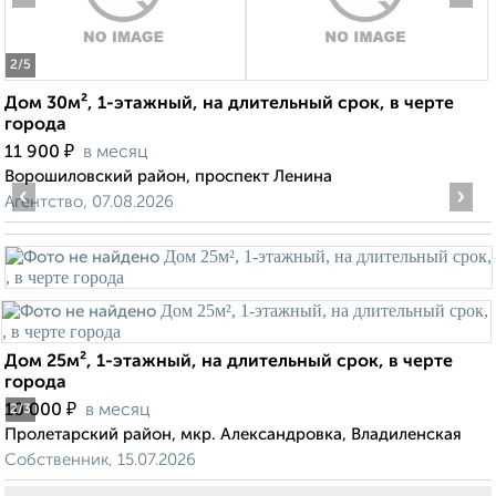
2
/5
Дом 30м², 1-этажный, на длительный срок, в черте
города
₽
11 900
в месяц
Ворошиловский район, проспект Ленина
‹
›
Агентство, 07.08.2026
Дом 25м², 1-этажный, на длительный срок, в черте
города
₽
10 000
в месяц
2
/3
Пролетарский район, мкр. Александровка, Владиленская
Собственник, 15.07.2026