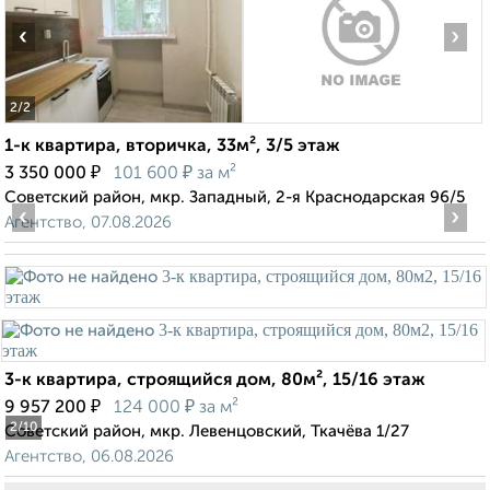
‹
›
2
/2
1-к квартира, вторичка, 33м², 3/5 этаж
₽
₽
3 350 000
101 600
за м²
Советский район, мкр. Западный, 2-я Краснодарская 96/5
‹
›
Агентство, 07.08.2026
3-к квартира, строящийся дом, 80м², 15/16 этаж
₽
₽
9 957 200
124 000
за м²
2
/10
Советский район, мкр. Левенцовский, Ткачёва 1/27
Агентство, 06.08.2026