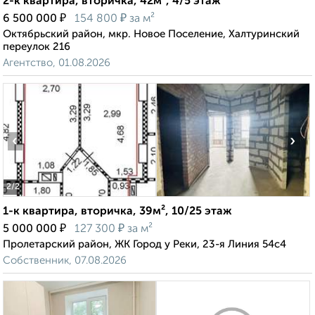
2-к квартира, вторичка, 42м², 4/5 этаж
₽
₽
6 500 000
154 800
за м²
Октябрьский район, мкр. Новое Поселение, Халтуринский
переулок 216
Агентство, 01.08.2026
‹
›
2
/2
1-к квартира, вторичка, 39м², 10/25 этаж
₽
₽
5 000 000
127 300
за м²
Пролетарский район, ЖК Город у Реки, 23-я Линия 54с4
Собственник, 07.08.2026