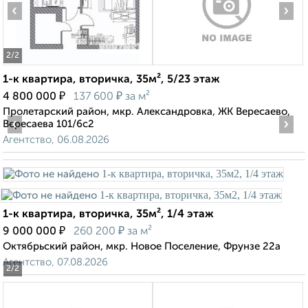
‹
›
2
/2
1-к квартира, вторичка, 35м², 5/23 этаж
₽
₽
4 800 000
137 600
за м²
Пролетарский район, мкр. Александровка, ЖК Вересаево,
‹
›
Вересаева 101/6с2
Агентство, 06.08.2026
1-к квартира, вторичка, 35м², 1/4 этаж
₽
₽
9 000 000
260 200
за м²
Октябрьский район, мкр. Новое Поселение, Фрунзе 22а
Агентство, 07.08.2026
2
/2