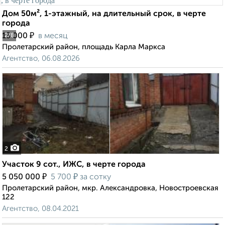
Дом 50м², 1-этажный, на длительный срок, в черте
города
₽
15 000
в месяц
2
/8
Пролетарский район, площадь Карла Маркса
Агентство, 06.08.2026
2
Участок 9 сот., ИЖС, в черте города
₽
₽
5 050 000
5 700
за сотку
Пролетарский район, мкр. Александровка, Новостроевская
122
Агентство, 08.04.2021