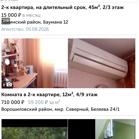
2-к квартира, на длительный срок, 45м², 2/3 этаж
₽
15 000
в месяц
2
/8
Ленинский район, Баумана 12
Агентство, 05.08.2026
8
Комната в 2-к квартире, 12м², 4/9 этаж
₽
₽
710 000
59 200
за м²
Ворошиловский район, мкр. Северный, Беляева 24/1