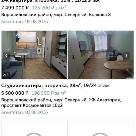
2-к квартира, вторичка, 60м², 11/12 этаж
₽
₽
7 499 000
125 200
за м²
Ворошиловский район, мкр. Северный, Волкова 8
Агентство, 05.08.2026
‹
›
2
/2
Студия квартира, вторичка, 28м², 19/24 этаж
₽
₽
5 500 000
196 500
за м²
Ворошиловский район, мкр. Северный, ЖК Акватория,
проспект Космонавтов 1Вс2
Агентство, 03.08.2026