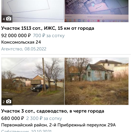
4
Участок 1513 сот., ИЖС, 15 км от города
₽
₽
92 000 000
700
за сотку
Комсомольская 24
Агентство, 08.05.2022
2
Участок 3 сот., садоводство, в черте города
₽
₽
680 000
2 300
за сотку
Первомайский район, 2-й Прибрежный переулок 29А
Собственник, 10.10.2021