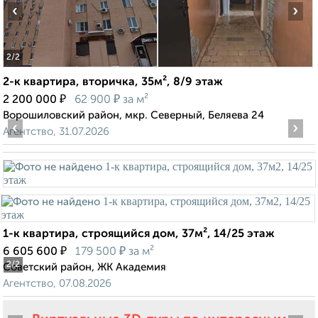
‹
›
2
/2
2-к квартира, вторичка, 35м², 8/9 этаж
₽
₽
2 200 000
62 900
за м²
Ворошиловский район, мкр. Северный, Беляева 24
‹
›
Агентство, 31.07.2026
1-к квартира, строящийся дом, 37м², 14/25 этаж
₽
₽
6 605 600
179 500
за м²
2
/2
Советский район, ЖК Академия
Агентство, 07.08.2026