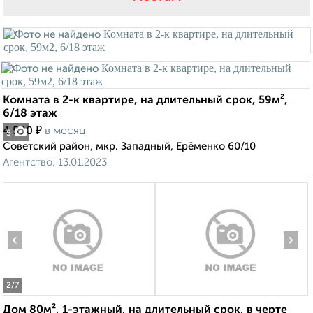
Комната в 2-к квартире, на длительный срок, 59м²,
6/18 этаж
₽
4 500
в месяц
5
Советский район, мкр. Западный, Ерёменко 60/10
Агентство, 13.01.2023
‹
›
2
/7
Дом 80м², 1-этажный, на длительный срок, в черте