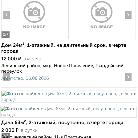
‹
›
2
/7
Дом 24м², 1-этажный, на длительный срок, в черте
города
₽
12 000
в месяц
Ленинский район, мкр. Новое Поселение, Гвардейский
переулок
‹
›
Агентство, 06.08.2026
Дача 63м², 2-этажный, посуточно, в черте города
₽
2 000
в сутки
2
/8
Ворошиловский район, 11-я Престижная