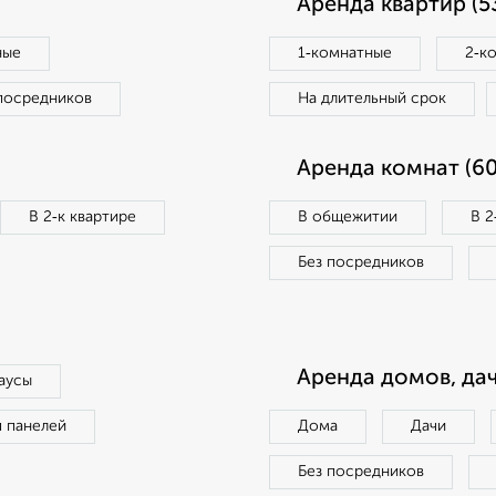
Аренда квартир (5
ные
1‑комнатные
2‑к
посредников
На длительный срок
Аренда комнат (60
В 2‑к квартире
В общежитии
В 2
Без посредников
Аренда домов, дач
аусы
п панелей
Дома
Дачи
Без посредников