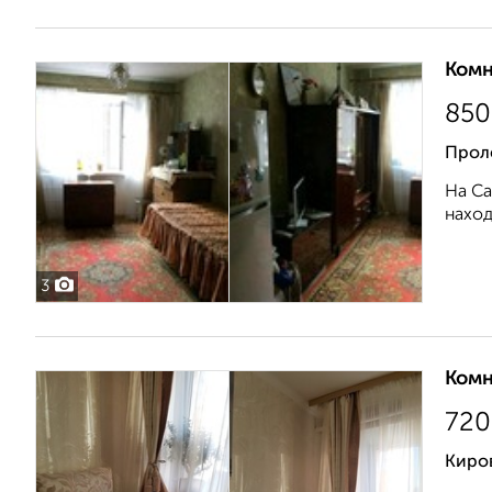
Комн
850
Проле
На Са
наход
3
Комн
720
Киро