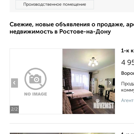
Производственное помещение
Свежие, новые объявления о продаже, а
недвижимость в Ростове-на-Дону
1-к 
4 9
Ворош
‹
›
Прода
комму
Агент
2
/2