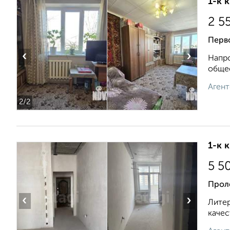
1-к 
2 5
Перво
‹
›
Напро
общес
Агент
2
/2
1-к 
5 5
Прол
‹
›
Литер
качес