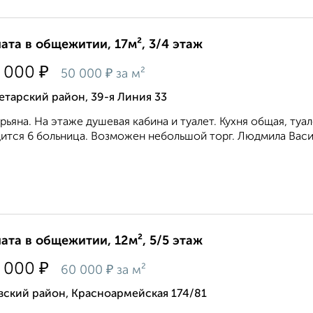
ата в общежитии, 17м², 3/4 этаж
₽
 000
₽
50 000
за м²
тарский район, 39-я Линия 33
рьяна. На этаже душевая кабина и туалет. Кухня общая, туа
ится 6 больница. Возможен небольшой торг. Людмила Васил
ата в общежитии, 12м², 5/5 этаж
₽
 000
₽
60 000
за м²
вский район, Красноармейская 174/81