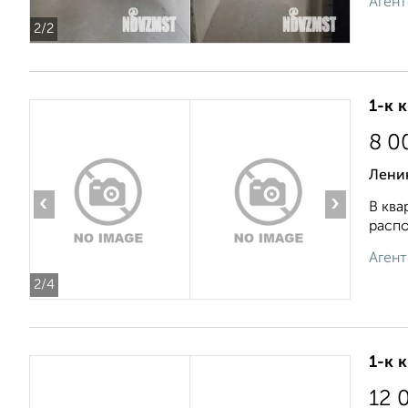
Агент
2
/2
1-к 
8 0
Лени
‹
›
В ква
распо
Агент
2
/4
1-к 
12 