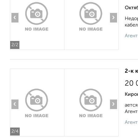
Октя
‹
›
Недор
кабел
Агент
2
/2
2-к 
20 
Киро
‹
›
ается
Агент
Агент
2
/4