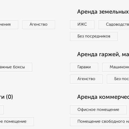
Аренда земельных 
чения
Агенство
ИЖС
Садоводст
Без посредников
Аренда гаржей, м
ражные боксы
Гаражи
Машиноме
Агенство
Без по
и (0)
Аренда коммерчес
Офисное помещение
ое помещение
Помещение свободного н