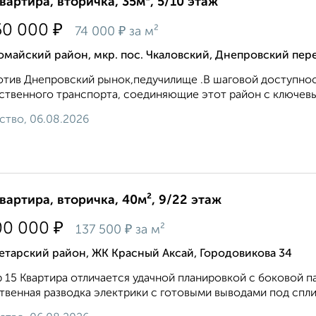
квартира, вторичка, 35м², 5/10 этаж
₽
50 000
₽
74 000
за м²
майский район, мкр. пос. Чкаловский, Днепровский пер
тив Днепровский рынок,педучилище .В шаговой доступнос
твенного транспорта, соединяющие этот район с ключевым
ство, 06.08.2026
квартира, вторичка, 40м², 9/22 этаж
₽
00 000
₽
137 500
за м²
етарский район, ЖК Красный Аксай, Городовикова 34
 15 Квартира отличается удачной планировкой с боковой 
твенная разводка электрики с готовыми выводами под спли