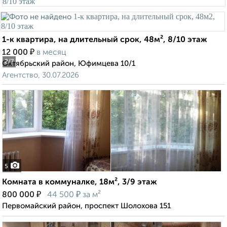
1-к квартира, на длительный срок, 48м², 8/10 этаж
₽
12 000
в месяц
2
/7
Октябрьский район, Юфимцева 10/1
Агентство, 30.07.2026
5
Комната в коммуналке, 18м², 3/9 этаж
₽
₽
800 000
44 500
за м²
Первомайский район, проспект Шолохова 151