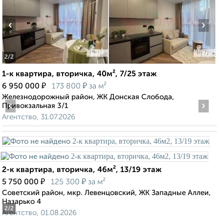
‹
›
2
/2
1-к квартира, вторичка, 40м², 7/25 этаж
₽
₽
6 950 000
173 800
за м²
Железнодорожный район, ЖК Донская Слобода,
‹
›
Привокзальная 3/1
Агентство, 31.07.2026
2-к квартира, вторичка, 46м², 13/19 этаж
₽
₽
5 750 000
125 300
за м²
Советский район, мкр. Левенцовский, ЖК Западные Аллеи,
Назарько 4
2
/2
Агентство, 01.08.2026