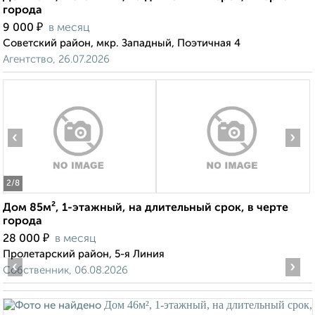
города
₽
9 000
в месяц
Советский район, мкр. Западный, Поэтичная 4
Агентство, 26.07.2026
‹
›
2
/8
Дом 85м², 1-этажный, на длительный срок, в черте
города
₽
28 000
в месяц
Пролетарский район, 5-я Линия
‹
›
Собственник, 06.08.2026