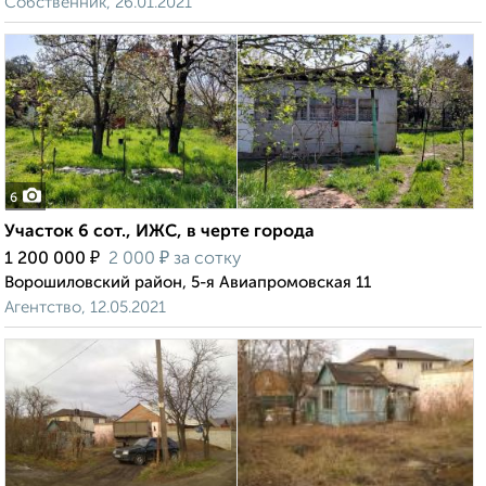
Собственник, 26.01.2021
6
Участок 6 сот., ИЖС, в черте города
₽
₽
1 200 000
2 000
за сотку
Ворошиловский район, 5-я Авиапромовская 11
Агентство, 12.05.2021