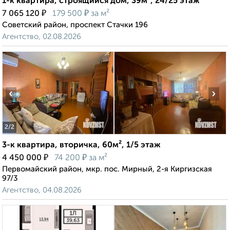
1-к квартира, строящийся дом, 39м², 24/25 этаж
₽
₽
7 065 120
179 500
за м²
Советский район, проспект Стачки 196
Агентство, 02.08.2026
‹
›
2
/2
3-к квартира, вторичка, 60м², 1/5 этаж
₽
₽
4 450 000
74 200
за м²
Первомайский район, мкр. пос. Мирный, 2-я Киргизская
97/3
Агентство, 04.08.2026