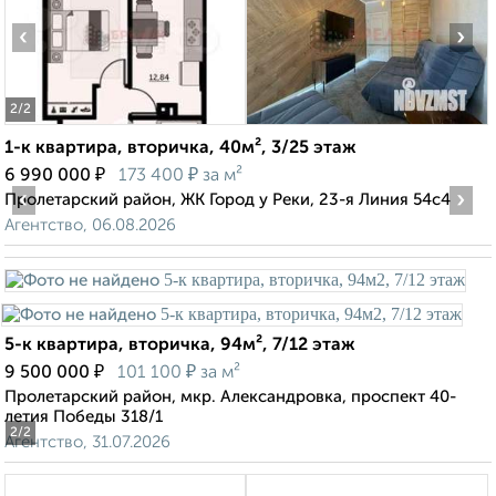
‹
›
2
/2
1-к квартира, вторичка, 40м², 3/25 этаж
₽
₽
6 990 000
173 400
за м²
‹
›
Пролетарский район, ЖК Город у Реки, 23-я Линия 54с4
Агентство, 06.08.2026
5-к квартира, вторичка, 94м², 7/12 этаж
₽
₽
9 500 000
101 100
за м²
Пролетарский район, мкр. Александровка, проспект 40-
летия Победы 318/1
2
/2
Агентство, 31.07.2026