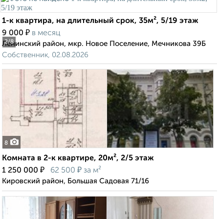
1-к квартира, на длительный срок, 35м², 5/19 этаж
₽
9 000
в месяц
2
/8
Ленинский район, мкр. Новое Поселение, Мечникова 39Б
Собственник, 02.08.2026
8
Комната в 2-к квартире, 20м², 2/5 этаж
₽
₽
1 250 000
62 500
за м²
Кировский район, Большая Садовая 71/16