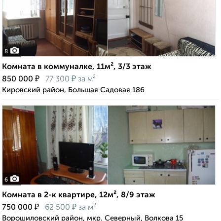
8
Комната в коммуналке, 11м², 3/3 этаж
₽
₽
850 000
77 300
за м²
Кировский район, Большая Садовая 186
6
Комната в 2-к квартире, 12м², 8/9 этаж
₽
₽
750 000
62 500
за м²
Ворошиловский район, мкр. Северный, Волкова 15