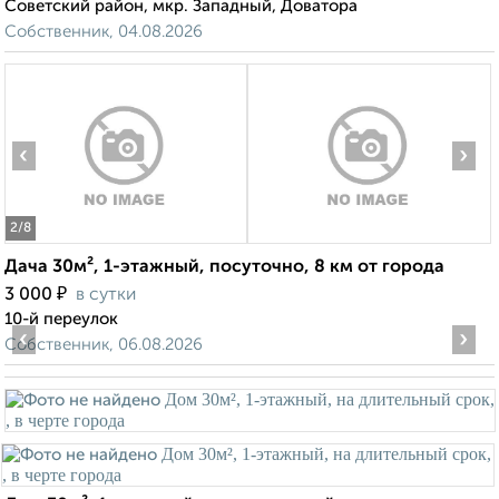
Советский район, мкр. Западный, Доватора
Собственник, 04.08.2026
‹
›
2
/8
Дача 30м², 1-этажный, посуточно, 8 км от города
₽
3 000
в сутки
10-й переулок
‹
›
Собственник, 06.08.2026