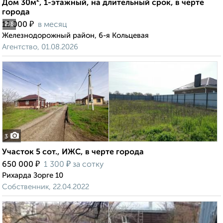
Дом 30м², 1-этажный, на длительный срок, в черте
города
₽
12 000
в месяц
2
/8
Железнодорожный район, 6-я Кольцевая
Агентство, 01.08.2026
3
Участок 5 сот., ИЖС, в черте города
₽
₽
650 000
1 300
за сотку
Рихарда Зорге 10
Собственник, 22.04.2022