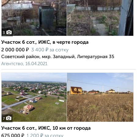
3
Участок 6 сот., ИЖС, в черте города
₽
₽
2 000 000
3 400
за сотку
Советский район, мкр. Западный, Литературная 35
Агентство, 16.04.2021
7
Участок 6 сот., ИЖС, 10 км от города
₽
₽
675 000
1 200
за сотку