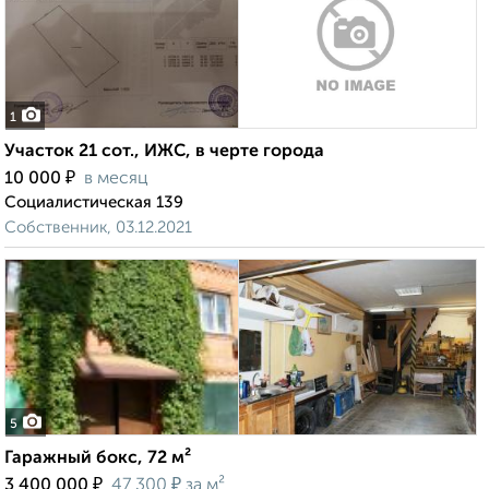
1
Участок 21 сот., ИЖС, в черте города
₽
10 000
в месяц
Социалистическая 139
Собственник, 03.12.2021
5
Гаражный бокс, 72 м²
₽
₽
3 400 000
47 300
за м²