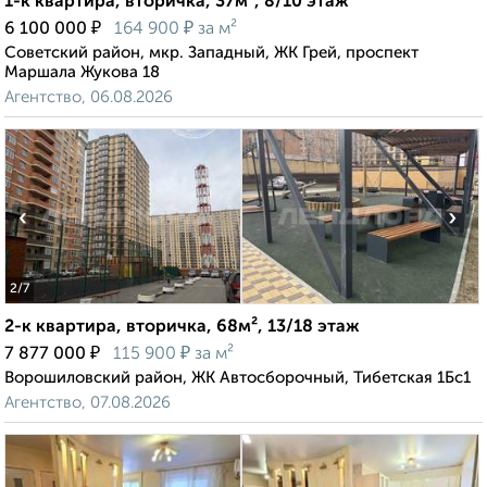
1-к квартира, вторичка, 37м², 8/10 этаж
₽
₽
6 100 000
164 900
за м²
Советский район, мкр. Западный, ЖК Грей, проспект
Маршала Жукова 18
Агентство, 06.08.2026
‹
›
2
/7
2-к квартира, вторичка, 68м², 13/18 этаж
₽
₽
7 877 000
115 900
за м²
Ворошиловский район, ЖК Автосборочный, Тибетская 1Бс1
Агентство, 07.08.2026