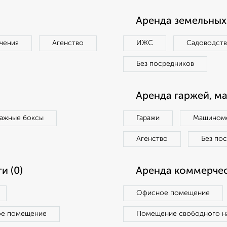
Аренда земельных 
чения
Агенство
ИЖС
Садоводст
Без посредников
Аренда гаржей, м
ражные боксы
Гаражи
Машиноме
Агенство
Без по
и (0)
Аренда коммерчес
Офисное помещение
ое помещение
Помещение свободного н