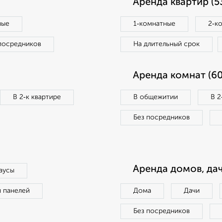
Аренда квартир (5
ные
1‑комнатные
2‑к
посредников
На длительный срок
Аренда комнат (60
В 2‑к квартире
В общежитии
В 2
Без посредников
Аренда домов, дач
аусы
п панелей
Дома
Дачи
Без посредников