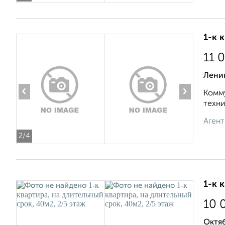
1-к 
11 
Лени
‹
›
Комму
техни
Агент
2
/4
1-к 
10 
Октя