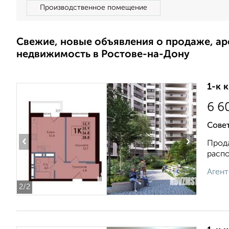
Производственное помещение
Свежие, новые объявления о продаже, а
недвижимость в Ростове-на-Дону
1-к 
6 6
Сове
‹
›
Прода
распо
Агент
2
/2