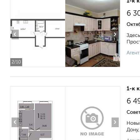
1-к 
6 3
Октя
‹
›
Здесь
Прост
Агент
2
/10
1-к 
6 4
Совет
‹
›
Новый
Дону,