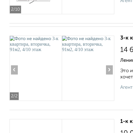
Агент
2
/10
3-к 
14 
Ленин
‹
›
Это и
хочет
Агент
2
/2
1-к 