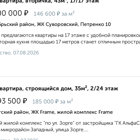
квартира, вторичка, 43м², 17/17 этаж
₽
00 000
₽
146 600
за м²
брьский район, ЖК Суворовский, Петренко 10
 предлагаются квартиры на 17 этаже с удобной планировко
орная кухня площадью 17 метров станет отличным простран
ство, 07.08.2026
квартира, строящийся дом, 35м², 2/24 этаж
₽
93 500
₽
185 000
за м²
ский район, ЖК Frame, жилой комплекс Frame
 жилой комплекс "по ул. Зорге" от застройщика "ГК АльфаС
 микрорайон Западный, улица Зорге....