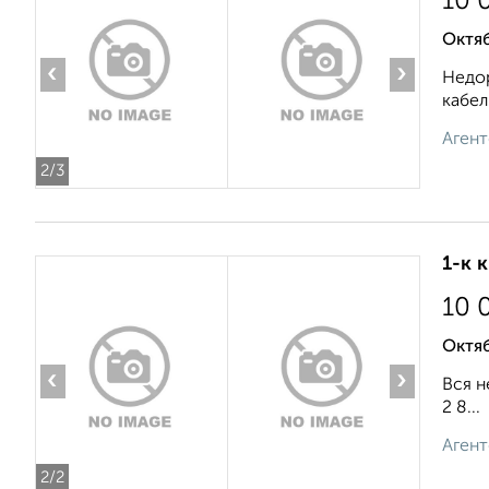
10 
Октя
‹
›
Недор
кабел
Агент
2
/3
1-к 
10 
Октяб
‹
›
Вся н
2 8...
Агент
2
/2