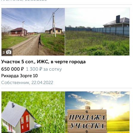
3
Участок 5 сот., ИЖС, в черте города
₽
₽
650 000
1 300
за сотку
Рихарда Зорге 10
Собственник, 22.04.2022