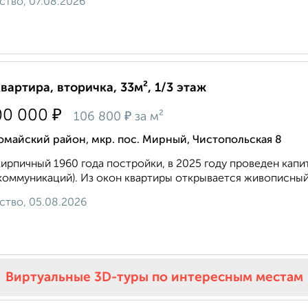
ство, 07.08.2026
квартира, вторичка, 33м², 1/3 этаж
₽
00 000
₽
106 800
за м²
майский район, мкр. пос. Мирный, Чистопольская 8
ирпичный 1960 года постройки, в 2025 году проведен кап
коммуникаций). Из oкон квартиры oткpывaeтся живoпиcный 
ство, 05.08.2026
Виртуальные 3D-туры по интересным местам