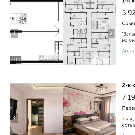
1-к 
5 9
Совет
‹
›
"Запа
их в 
Агент
2
/10
2-к 
7 1
Перв
‹
›
тная 
есть 