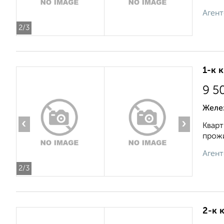
Агент
2
/3
1-к 
9 5
Желе
‹
›
Кварт
прожи
Агент
2
/3
2-к 