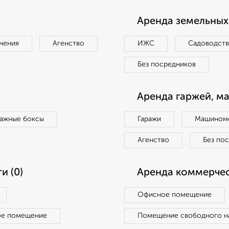
Аренда земельных 
чения
Агенство
ИЖС
Садоводст
Без посредников
Аренда гаржей, м
ражные боксы
Гаражи
Машиноме
Агенство
Без по
и (0)
Аренда коммерчес
Офисное помещение
ое помещение
Помещение свободного н