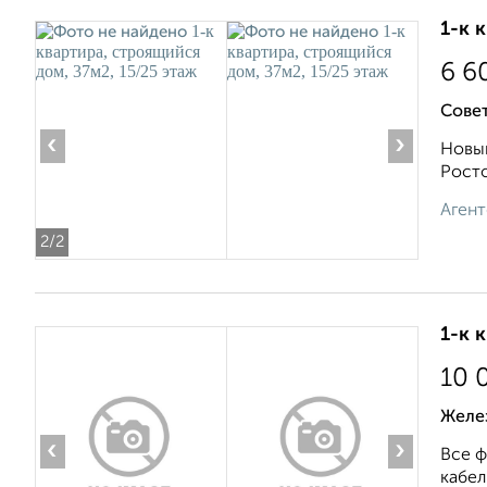
1-к 
6 6
Сове
‹
›
Новый
Росто
Агент
2
/2
1-к 
10 
Желе
‹
›
Все ф
кабел