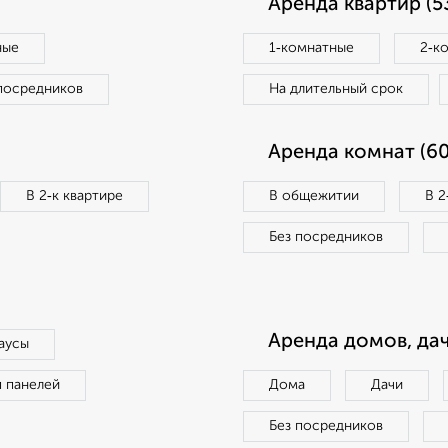
Аренда квартир (5
ные
1‑комнатные
2‑к
посредников
На длительный срок
Аренда комнат (60
В 2‑к квартире
В общежитии
В 2
Без посредников
Аренда домов, дач
аусы
п панелей
Дома
Дачи
Без посредников