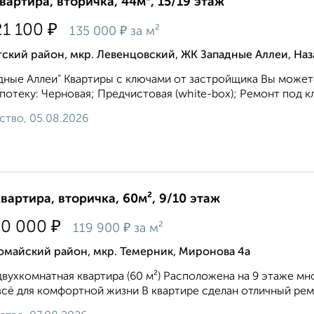
квартира, вторичка, 44м², 15/19 этаж
₽
21 100
₽
135 000
за м²
ский район, мкр. Левенцовский, ЖК Западные Аллеи, Наз
дные Аллеи" Квартиры с ключами от застройщика Вы можете
ипотеку: Черновая; Предчистовая (white-box); Ремонт под кл
ство, 05.08.2026
квартира, вторичка, 60м², 9/10 этаж
₽
90 000
₽
119 900
за м²
омайский район, мкр. Темерник, Миронова 4а
двухкомнатная квартира (60 м²) Расположена на 9 этаже м
всё для комфортной жизни В квартире сделан отличный ремон