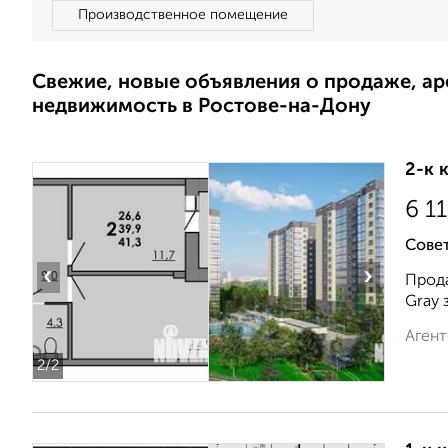
Производственное помещение
Свежие, новые объявления о продаже, а
недвижимость в Ростове-на-Дону
2-к 
6 1
Совет
‹
›
Прода
Gray 
Агент
2
/2