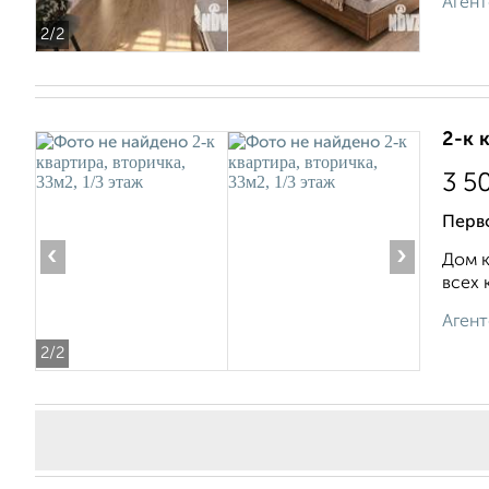
Агент
2
/2
2-к 
3 5
Перво
‹
›
Дом к
всех 
Агент
2
/2