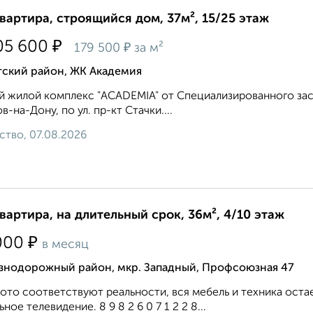
квартира, строящийся дом, 37м², 15/25 этаж
₽
05 600
₽
179 500
за м²
тский район, ЖК Академия
 жилой комплекс "ACADEMIA" от Специализированного заст
в-на-Дону, по ул. пр-кт Стачки....
ство, 07.08.2026
квартира, на длительный срок, 36м², 4/10 этаж
₽
000
в месяц
знодорожный район, мкр. Западный, Профсоюзная 47
ото соответствуют реальности, вся мебель и техника оста
ьное телевидение. 8 9 8 2 6 0 7 1 2 2 8...