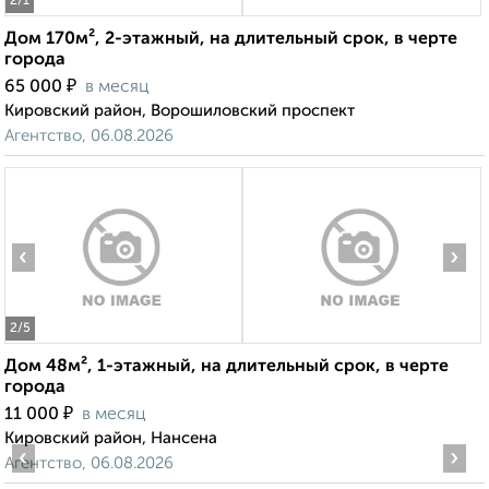
2
/1
Дом 170м², 2-этажный, на длительный срок, в черте
города
₽
65 000
в месяц
Кировский район, Ворошиловский проспект
Агентство, 06.08.2026
‹
›
2
/5
Дом 48м², 1-этажный, на длительный срок, в черте
города
₽
11 000
в месяц
Кировский район, Нансена
‹
›
Агентство, 06.08.2026