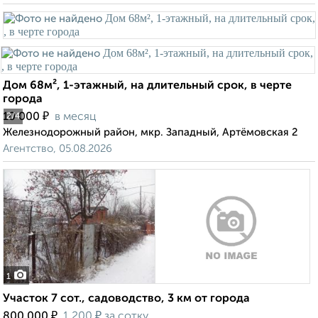
Дом 68м², 1-этажный, на длительный срок, в черте
города
₽
10 000
в месяц
2
/4
Железнодорожный район, мкр. Западный, Артёмовская 2
Агентство, 05.08.2026
1
Участок 7 сот., садоводство, 3 км от города
₽
₽
800 000
1 200
за сотку