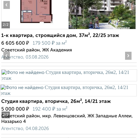
‹
›
2
/2
1-к квартира, строящийся дом, 37м², 22/25 этаж
₽
₽
6 605 600
179 500
за м²
Советский район, ЖК Академия
‹
›
Агентство, 03.08.2026
Студия квартира, вторичка, 26м², 14/21 этаж
₽
₽
5 000 000
192 400
за м²
2
/2
Советский район, мкр. Левенцовский, ЖК Западные Аллеи,
Назарько 4
Агентство, 04.08.2026