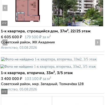
‹
›
2
/2
1-к квартира, строящийся дом, 37м², 22/25 этаж
₽
₽
6 605 600
179 500
за м²
‹
›
Советский район, ЖК Академия
Агентство, 03.08.2026
1-к квартира, вторичка, 33м², 3/5 этаж
₽
₽
3 400 000
103 100
за м²
Советский район, мкр. Западный, Толмачёва 128
Агентство, 05.08.2026
2
/2