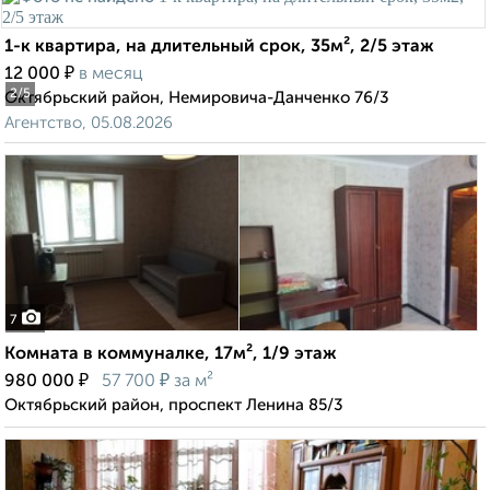
1-к квартира, на длительный срок, 35м², 2/5 этаж
₽
12 000
в месяц
2
/5
Октябрьский район, Немировича-Данченко 76/3
Агентство, 05.08.2026
7
Комната в коммуналке, 17м², 1/9 этаж
₽
₽
980 000
57 700
за м²
Октябрьский район, проспект Ленина 85/3