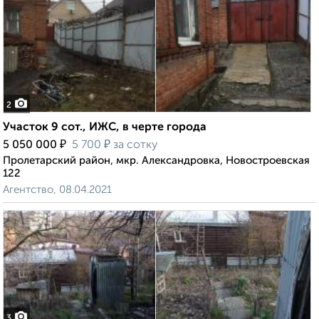
2
Участок 9 сот., ИЖС, в черте города
₽
₽
5 050 000
5 700
за сотку
Пролетарский район, мкр. Александровка, Новостроевская
122
Агентство, 08.04.2021
3