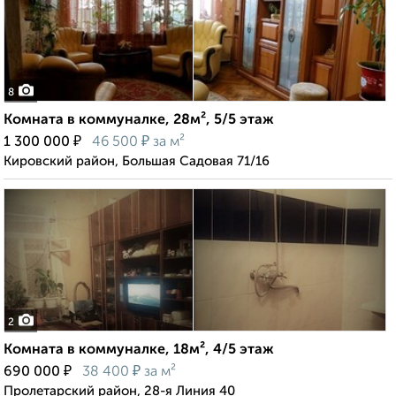
8
Комната в коммуналке, 28м², 5/5 этаж
₽
₽
1 300 000
46 500
за м²
Кировский район, Большая Садовая 71/16
2
Комната в коммуналке, 18м², 4/5 этаж
₽
₽
690 000
38 400
за м²
Пролетарский район, 28-я Линия 40