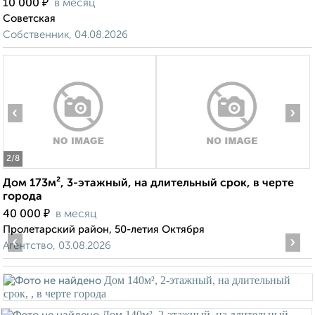
₽
10 000
в месяц
Советская
Собственник, 04.08.2026
‹
›
2
/8
Дом 173м², 3-этажный, на длительный срок, в черте
города
₽
40 000
в месяц
Пролетарский район, 50-летия Октября
‹
›
Агентство, 03.08.2026