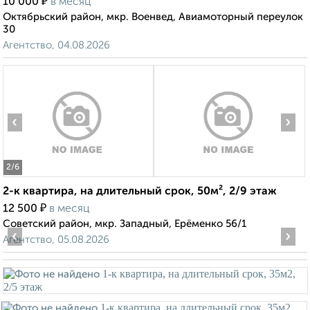
₽
10 000
в месяц
Октябрьский район, мкр. Военвед, Авиамоторный переулок
30
Агентство, 04.08.2026
‹
›
2
/6
2-к квартира, на длительный срок, 50м², 2/9 этаж
₽
12 500
в месяц
Советский район, мкр. Западный, Ерёменко 56/1
‹
›
Агентство, 05.08.2026