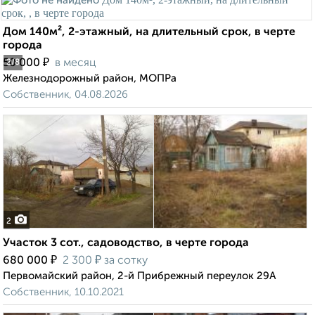
Дом 140м², 2-этажный, на длительный срок, в черте
города
₽
50 000
в месяц
2
/8
Железнодорожный район, МОПРа
Собственник, 04.08.2026
2
Участок 3 сот., садоводство, в черте города
₽
₽
680 000
2 300
за сотку
Первомайский район, 2-й Прибрежный переулок 29А
Собственник, 10.10.2021