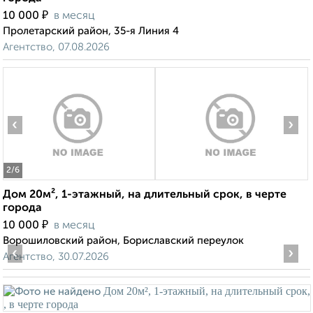
₽
10 000
в месяц
Пролетарский район, 35-я Линия 4
Агентство, 07.08.2026
‹
›
2
/6
Дом 20м², 1-этажный, на длительный срок, в черте
города
₽
10 000
в месяц
Ворошиловский район, Бориславский переулок
‹
›
Агентство, 30.07.2026