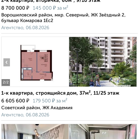
2-к квартира, вторичка, 60м², 9/10 этаж
₽
₽
8 700 000
145 000
за м²
Ворошиловский район, мкр. Северный, ЖК Звёздный 2,
бульвар Комарова 1Ес2
Агентство, 06.08.2026
‹
›
2
/2
1-к квартира, строящийся дом, 37м², 11/25 этаж
₽
₽
6 605 600
179 500
за м²
Советский район, ЖК Академия
Агентство, 06.08.2026