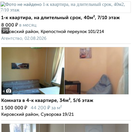
1-к квартира, на длительный срок, 40м², 7/10 этаж
₽
8 000
в месяц
2
/5
Кировский район, Крепостной переулок 101/214
Агентство, 02.08.2026
4
Комната в 4-к квартире, 34м², 5/6 этаж
₽
₽
1 500 000
44 200
за м²
Кировский район, Суворова 19/21