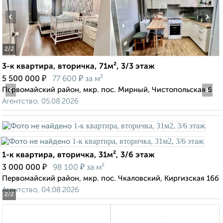
‹
›
2
/2
3-к квартира, вторичка, 71м², 3/3 этаж
₽
₽
5 500 000
77 600
за м²
‹
›
Первомайский район, мкр. пос. Мирный, Чистопольская 6
Агентство, 05.08.2026
1-к квартира, вторичка, 31м², 3/6 этаж
₽
₽
3 000 000
98 100
за м²
Первомайский район, мкр. пос. Чкаловский, Киргизская 16б
Агентство, 04.08.2026
2
/2