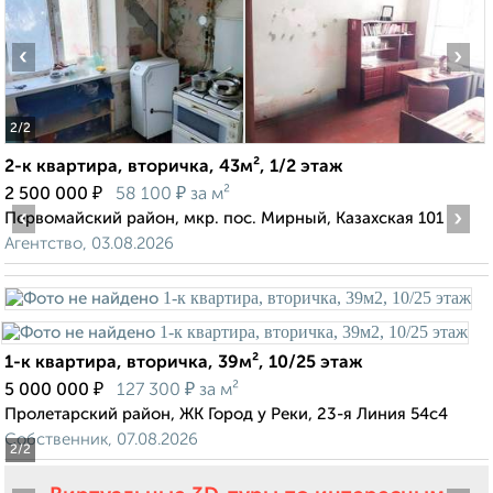
‹
›
2
/2
2-к квартира, вторичка, 43м², 1/2 этаж
₽
₽
2 500 000
58 100
за м²
‹
›
Первомайский район, мкр. пос. Мирный, Казахская 101
Агентство, 03.08.2026
1-к квартира, вторичка, 39м², 10/25 этаж
₽
₽
5 000 000
127 300
за м²
Пролетарский район, ЖК Город у Реки, 23-я Линия 54с4
Собственник, 07.08.2026
2
/2