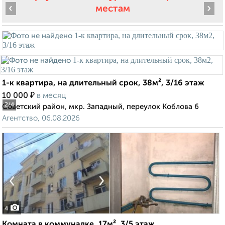
‹
›
местам
1-к квартира, на длительный срок, 38м², 3/16 этаж
₽
10 000
в месяц
2
/4
Советский район, мкр. Западный, переулок Коблова 6
Агентство, 06.08.2026
4
Комната в коммуналке, 17м², 3/5 этаж