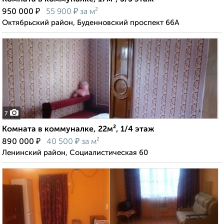
₽
₽
950 000
55 900
за м²
Октябрьский район, Буденновский проспект 66А
7
Комната в коммуналке, 22м², 1/4 этаж
₽
₽
890 000
40 500
за м²
Ленинский район, Социалистическая 60