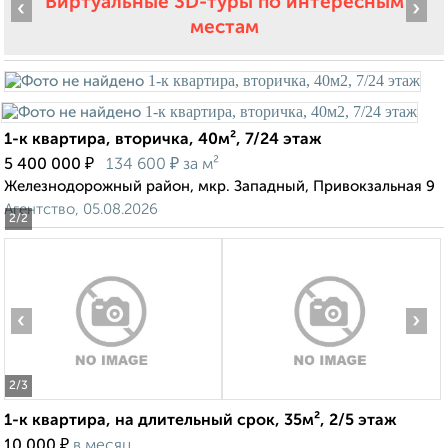
Виртуальные 3D-туры по интересным
‹
›
местам
1-к квартира, вторичка, 40м², 7/24 этаж
₽
₽
5 400 000
134 600
за м²
Железнодорожный район, мкр. Западный, Привокзальная 9
Агентство, 05.08.2026
2
/2
‹
›
2
/3
1-к квартира, на длительный срок, 35м², 2/5 этаж
₽
10 000
в месяц