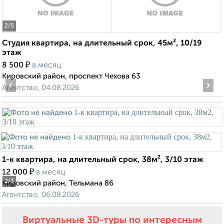
2
/5
Студия квартира, на длительный срок, 45м², 10/19
этаж
₽
8 500
в месяц
Кировский район, проспект Чехова 63
‹
›
Агентство, 04.08.2026
1-к квартира, на длительный срок, 38м², 3/10 этаж
₽
12 000
в месяц
2
/3
Кировский район, Тельмана 86
Агентство, 06.08.2026
Виртуальные 3D-туры по интересным