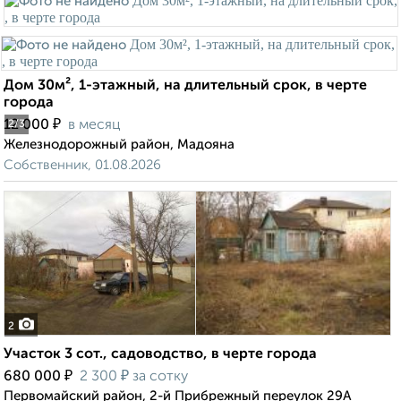
Дом 30м², 1-этажный, на длительный срок, в черте
города
₽
12 000
в месяц
2
/3
Железнодорожный район, Мадояна
Собственник, 01.08.2026
2
Участок 3 сот., садоводство, в черте города
₽
₽
680 000
2 300
за сотку
Первомайский район, 2-й Прибрежный переулок 29А