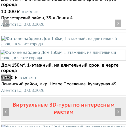
города
₽
10 000
в месяц
Пролетарский район, 35-я Линия 4
‹
›
Агентство, 07.08.2026
Дом 150м², 1-этажный, на длительный срок, в черте
города
₽
9 000
в месяц
2
/10
Ленинский район, мкр. Новое Поселение, Культурная 49
Агентство, 07.08.2026
Виртуальные 3D-туры по интересным
‹
›
местам