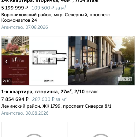
2-к квартира, вторичка, 48м², 7/14 этаж
₽
₽
5 199 999
109 500
за м²
Ворошиловский район, мкр. Северный, проспект
Космонавтов 24
Агентство, 07.08.2026
‹
›
2
/10
1-к квартира, вторичка, 27м², 2/10 этаж
₽
₽
7 854 694
287 600
за м²
Ленинский район, ЖК 1799, проспект Сиверса 8/1
Агентство, 08.08.2026