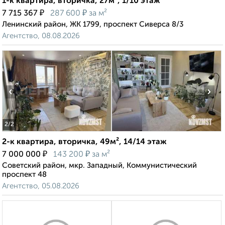
1-к квартира, вторичка, 27м², 1/10 этаж
₽
₽
7 715 367
287 600
за м²
Ленинский район, ЖК 1799, проспект Сиверса 8/3
Агентство, 08.08.2026
‹
›
2
/2
2-к квартира, вторичка, 49м², 14/14 этаж
₽
₽
7 000 000
143 200
за м²
Советский район, мкр. Западный, Коммунистический
проспект 48
Агентство, 05.08.2026