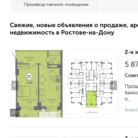
Производственное помещение
Свежие, новые объявления о продаже, а
недвижимость в Ростове-на-Дону
2-к 
5 8
Совет
‹
›
Прода
балко
п...
Агент
2
/7