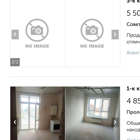
3-к 
5 5
Совет
‹
›
Прода
отлич
Агент
2
/2
1-к 
4 8
Проле
‹
›
Общая
наход