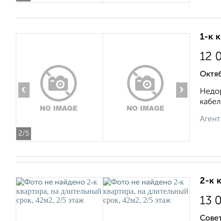
1-к 
12 
Октяб
‹
›
Недор
кабел
Агент
2
/5
2-к 
13 
Совет