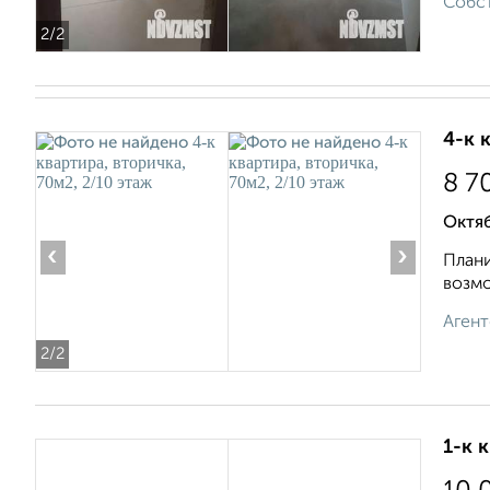
Собст
2
/2
4-к 
8 7
Октяб
‹
›
Плани
возмо
Агент
2
/2
1-к 