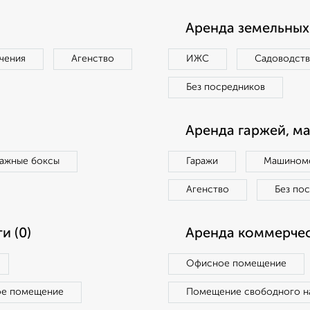
Аренда земельных 
чения
Агенство
ИЖС
Садоводст
Без посредников
Аренда гаржей, м
ражные боксы
Гаражи
Машиноме
Агенство
Без по
и (0)
Аренда коммерчес
Офисное помещение
ое помещение
Помещение свободного н