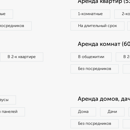
Аренда квартир (5
ные
1‑комнатные
2‑к
посредников
На длительный срок
Аренда комнат (60
В 2‑к квартире
В общежитии
В 2
Без посредников
Аренда домов, дач
аусы
п панелей
Дома
Дачи
Без посредников