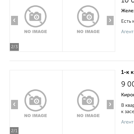
10 
Желе
‹
›
Есть 
Агент
2
/3
1-к 
9 0
Киро
‹
›
В ква
к зас
Агент
2
/1